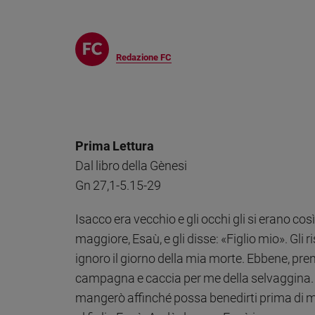
Chiesa
Chiesa
Fede
Redazione FC
e
spiritualità
Santi
Devozione
e
Prima Lettura
fede
Dal libro della Gènesi
Parola
Gn 27,1-5.15-29
del
giorno
Isacco era vecchio e gli occhi gli si erano così
Santo
del
maggiore, Esaù, e gli disse: «Figlio mio». Gli 
giorno
ignoro il giorno della mia morte. Ebbene, prendi 
campagna e caccia per me della selvaggina. P
Società
e
mangerò affinché possa benedirti prima di m
valori