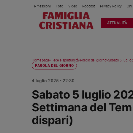
Riflessioni
Foto
Video
Podcast
Privacy Policy
Chi
Attualità
ATTUALITÀ
Italia
Cronaca
Politica
Mondo
Home page
>
Fede e spiritualità
>
Parola del giorno
>
Sabato 5 luglio 2
Economia
PAROLA DEL GIORNO
Legalità
e
4 luglio 2025 • 22:30
giustizia
Sabato 5 luglio 202
Sport
Interviste
Settimana del Tem
Papa
dispari)
Papa