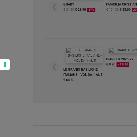
GBABY
FAMIGLIA CRISTIA
❮
€ 34,80
€ 21,90
€ 104,00
€ 83,00
37%
20
DIARIO G 2026-27
€ 8,90
- € 8,90
❮
LE GRANDI BASILICHE
ITALIANE - VOL DA 1 AL 5
€ 64,50