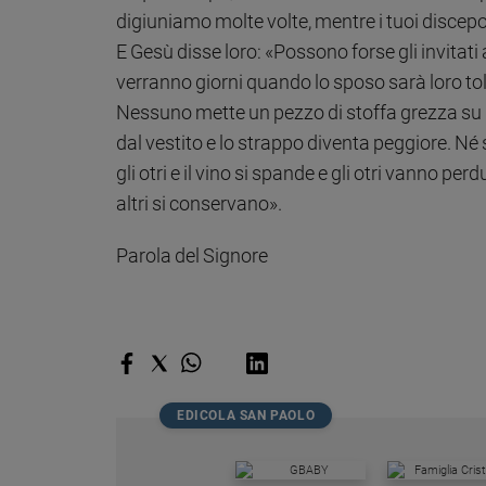
digiuniamo molte volte, mentre i tuoi discep
E Gesù disse loro: «Possono forse gli invitati
verranno giorni quando lo sposo sarà loro tol
Nessuno mette un pezzo di stoffa grezza su u
dal vestito e lo strappo diventa peggiore. Né 
gli otri e il vino si spande e gli otri vanno perd
altri si conservano».
Parola del Signore
EDICOLA SAN PAOLO