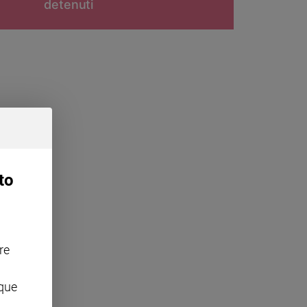
detenuti
to
re
nque