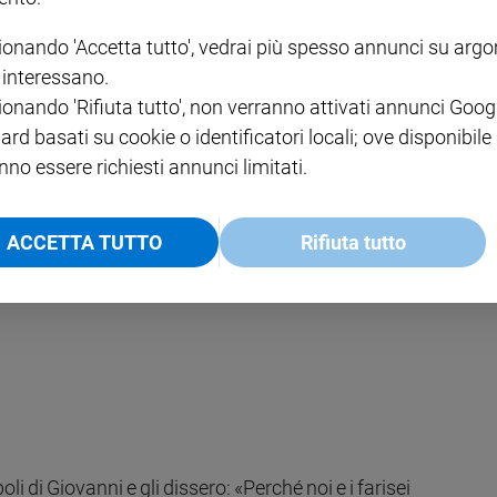
ionando 'Accetta tutto', vedrai più spesso annunci su arg
i interessano.
ionando 'Rifiuta tutto', non verranno attivati annunci Goog
ard basati su cookie o identificatori locali; ove disponibile
nno essere richiesti annunci limitati.
ACCETTA TUTTO
Rifiuta tutto
li di Giovanni e gli dissero: «Perché noi e i farisei