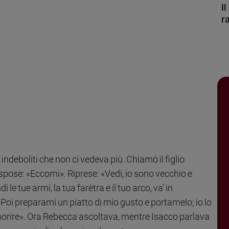
I
r
 indeboliti che non ci vedeva più. Chiamò il figlio
rispose: «Eccomi». Riprese: «Vedi, io sono vecchio e
le tue armi, la tua farètra e il tuo arco, va’ in
oi preparami un piatto di mio gusto e portamelo; io lo
orire». Ora Rebecca ascoltava, mentre Isacco parlava