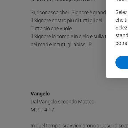
Policy
Selez
Sì, riconosco che il Signore è grande,
che t
il Signore nostro più di tutti gli dèi.
Chi
Selez
Tutto ciò che vuole
siamo
stand
il Signore lo compie in cielo e sulla terra,
potra
nei mari e in tutti gli abissi. R.
Contatti
Pubblicità
Registrati
Redazione
Vangelo
Dal Vangelo secondo Matteo
Social
Mt 9,14-17
In quel tempo, si avvicinarono a Gesù i discepo