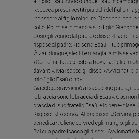
al figlio Esaù. Andò dunque Esaù in campagn
Ambiente
Rebecca prese i vestiti più belli del figlio magg
e
Creato
indossare al figlio mino- re, Giacobbe; con le pe
Volontariato
collo. Poi mise in mano a suo figlio Giacobbe 
Diritti
Così egli venne dal padre e disse: «Padre mio»
Aziende
rispose al padre: «Io sono Esaù, il tuo primog
di
Àlzati dunque, siediti e mangia la mia selvagg
valore
«Come hai fatto presto a trovarla, figlio mio!»
Caso
della
davanti». Ma Isacco gli disse: «Avvicìnati e las
settimana
mio figlio Esaù o no».
Migranti
Giacobbe si avvicinò a Isacco suo padre, il qu
Diversità
le braccia sono le braccia di Esaù». Così non
e
braccia di suo fratello Esaù, e lo bene- disse. 
inclusione
Costume
Rispose: «Lo sono». Allora disse: «Servimi, pe
benedica». Gliene servì ed egli mangiò, gli port
Cultura
Poi suo padre Isacco gli disse: «Avvicìnati e ba
e
spettacoli