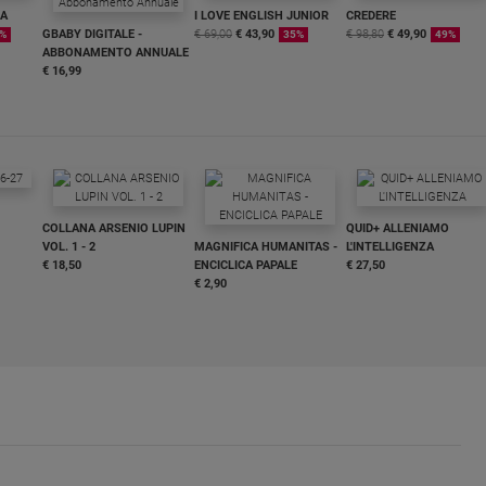
NA
I LOVE ENGLISH JUNIOR
CREDERE
GBABY DIGITALE -
€ 69,00
€ 43,90
€ 98,80
€ 49,90
%
35%
49%
ABBONAMENTO ANNUALE
€ 16,99
COLLANA ARSENIO LUPIN
QUID+ ALLENIAMO
VOL. 1 - 2
MAGNIFICA HUMANITAS -
L'INTELLIGENZA
€ 18,50
ENCICLICA PAPALE
€ 27,50
€ 2,90