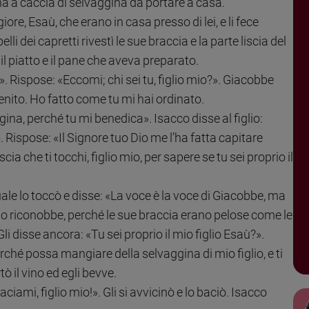
a a caccia di selvaggina da portare a casa.
iore, Esaù, che erano in casa presso di lei, e li fece
lli dei capretti rivestì le sue braccia e la parte liscia del
il piatto e il pane che aveva preparato.
. Rispose: «Eccomi; chi sei tu, figlio mio?». Giacobbe
enito. Ho fatto come tu mi hai ordinato.
ina, perché tu mi benedica». Isacco disse al figlio:
. Rispose: «Il Signore tuo Dio me l’ha fatta capitare
cia che ti tocchi, figlio mio, per sapere se tu sei proprio il
ale lo toccò e disse: «La voce è la voce di Giacobbe, ma
 lo riconobbe, perché le sue braccia erano pelose come le
Gli disse ancora: «Tu sei proprio il mio figlio Esaù?».
rché possa mangiare della selvaggina di mio figlio, e ti
ò il vino ed egli bevve.
ciami, figlio mio!». Gli si avvicinò e lo baciò. Isacco