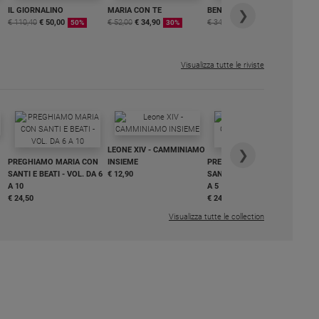
IL GIORNALINO
MARIA CON TE
BENESSERE
6 
❯
€ 110,40
€ 50,00
€ 52,00
€ 34,90
€ 34,80
€ 29,90
DI
50%
30%
15%
ME
€ 6
Visualizza tutte le riviste
IN
LEONE XIV - CAMMINIAMO
€ 3
❯
PREGHIAMO MARIA CON
INSIEME
PREGHIAMO MARIA CON
SANTI E BEATI - VOL. DA 6
€ 12,90
SANTI E BEATI - VOL. DA 1
A 10
A 5
€ 24,50
€ 24,50
Visualizza tutte le collection