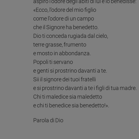
aspirò l’odore degli abiti di lui e lo benedisse:
Sanremo
«Ecco, l’odore del mio figlio
2026
come l’odore di un campo
Cinema,
che il Signore ha benedetto.
Tv
Dio ti conceda rugiada dal cielo,
e
streaming
terre grasse, frumento
Libri
e mosto in abbondanza.
Musica
Popoli ti servano
Arte
e genti si prostrino davanti a te.
Sii il signore dei tuoi fratelli
Famiglia
ed
e si prostrino davanti a te i figli di tua madre.
educazione
Chi ti maledice sia maledetto
Genitori
e chi ti benedice sia benedetto!».
e
figli
Parola di Dio
Nonni
Coppia
Scuola