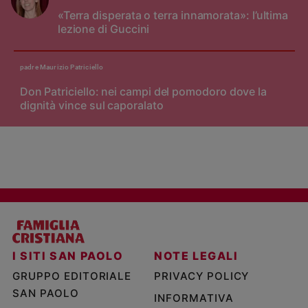
«Terra disperata o terra innamorata»: l’ultima
lezione di Guccini
padre Maurizio Patriciello
Don Patriciello: nei campi del pomodoro dove la
dignità vince sul caporalato
I SITI SAN PAOLO
NOTE LEGALI
GRUPPO EDITORIALE
PRIVACY POLICY
SAN PAOLO
INFORMATIVA