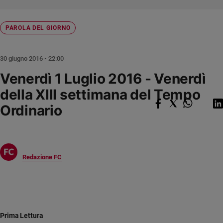
Chiesa
Chiesa
PAROLA DEL GIORNO
Fede
e
spiritualità
30 giugno 2016 • 22:00
Santi
Venerdì 1 Luglio 2016 - Venerdì
Devozione
della XIII settimana del Tempo
e
Ordinario
fede
Parola
del
giorno
Santo
Redazione FC
del
giorno
Società
e
valori
Prima Lettura