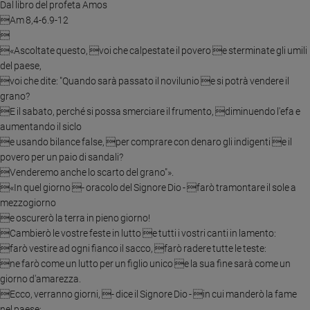
Dal libro del profeta Amos
Ambiente
Am 8,4-6.9-12
e

Creato
«Ascoltate questo, voi che calpestate il povero e sterminate gli umili
Volontariato
del paese,
Diritti
voi che dite: "Quando sarà passato il novilunio e si potrà vendere il
Aziende
grano?
di
E il sabato, perché si possa smerciare il frumento, diminuendo l'efa e
valore
aumentando il siclo
Caso
e usando bilance false, per comprare con denaro gli indigenti e il
della
povero per un paio di sandali?
settimana
Venderemo anche lo scarto del grano"».
Migranti
«In quel giorno - oracolo del Signore Dio - farò tramontare il sole a
mezzogiorno
Diversità
e oscurerò la terra in pieno giorno!
e
Cambierò le vostre feste in lutto e tutti i vostri canti in lamento:
inclusione
farò vestire ad ogni fianco il sacco, farò radere tutte le teste:
Costume
ne farò come un lutto per un figlio unico e la sua fine sarà come un
giorno d'amarezza.
Cultura
e
Ecco, verranno giorni, - dice il Signore Dio - in cui manderò la fame
spettacoli
nel paese;