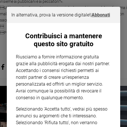
insieme ai pubblicani e ai peccatori?».
Policy
Udito questo, disse: «Non sono i sani che hanno bisogno del medico, ma i
malati. Andate a imparare che cosa vuol dire: "Misericordia io voglio e non
In alternativa, prova la versione digitale!
|
Abbonati
sacrifici". Io non sono venuto a chiamare i giusti, ma i peccatori».
Chi

siamo
Parola del Signore
Contribuisci a mantenere
questo sito gratuito
Contatti
Riusciamo a fornire informazione gratuita
Pubblicità
grazie alla pubblicità erogata dai nostri partner.
Accettando i consensi richiesti permetti ai
Registrati
nostri partner di creare un'esperienza
personalizzata ed offrirti un miglior servizio.
Redazione
Avrai comunque la possibilità di revocare il
consenso in qualunque momento.
Social
Selezionando 'Accetta tutto', vedrai più spesso
annunci su argomenti che ti interessano.
Selezionando 'Rifiuta tutto', non verranno