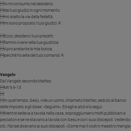
Io mi consumo nel desiderio
e
dei tuoi giudizi in ogni momento.
giovani
Ho scelto la via della fedeltà,
Adolescenza
mi sono proposto i tuoi giudizi. R.
Bioetica
Ecco, desidero i tuoi precetti:
fammi vivere nella tua giustizia.
Apro anelante la mia bocca,
Vai
perché ho sete dei tuoi comandi. R.
Riflessioni
Vangelo
Dal Vangelo secondo Matteo
Foto
Mt 9,9-13

Video
In quel tempo, Gesù, vide un uomo, chiamato Matteo, seduto al banco
delle imposte, e gli disse: «Seguimi». Ed egli si alzò e lo seguì.
Mentre sedeva a tavola nella casa, sopraggiunsero molti pubblicani e
Podcast
peccatori e se ne stavano a tavola con Gesù e con i suoi discepoli. Vedendo
ciò, i farisei dicevano ai suoi discepoli: «Come mai il vostro maestro mangia
Privacy