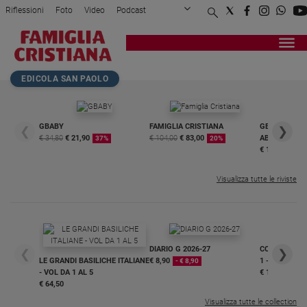
Riflessioni
Foto
Video
Podcast
Privacy Policy
Chi siamo
Contatti
Pubblicità
Attualità
Registrati
Redazione
Italia
Home page
>
Fede e spiritualità
>
Parola del giorno
>
Venerdì 1 Luglio 2016 - ...
EDICOLA SAN PAOLO
Cronaca
Politica
Mondo
GBABY
FAMIGLIA CRISTIANA
GBABY DIGITA
❮
❯
€ 34,80
€ 21,90
€ 104,00
€ 83,00
ABBONAMEN
37%
20%
Economia
€ 16,99
Legalità
e
Visualizza tutte le riviste
giustizia
Sport
Interviste
DIARIO G 2026-27
COLLANA ARS
❮
❯
Papa
LE GRANDI BASILICHE ITALIANE
€ 8,90
1 - 2
- € 8,90
- VOL DA 1 AL 5
€ 18,50
Papa
€ 64,50
Visualizza tutte le collection