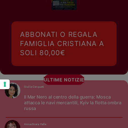
ABBONATI O REGALA
FAMIGLIA CRISTIANA A
SOLI 80,00€
ULTIME NOTIZIE
Giulia Cerqueti
Il Mar Nero al centro della guerra: Mosca
attacca le navi mercantili, Kyiv la flotta ombra
russa
Annachiara Valle