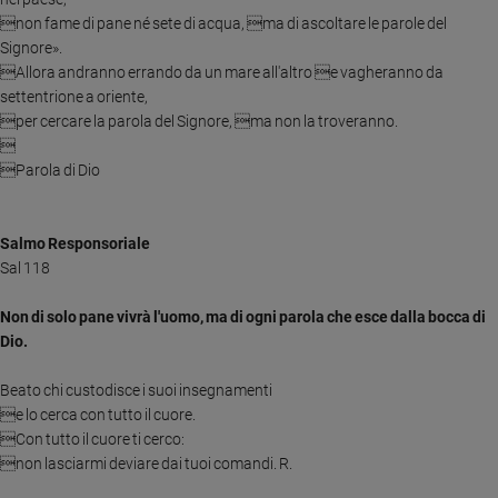
non fame di pane né sete di acqua, ma di ascoltare le parole del
Sanremo
Signore».
2026
Allora andranno errando da un mare all'altro e vagheranno da
Cinema,
settentrione a oriente,
Tv
per cercare la parola del Signore, ma non la troveranno.
e

streaming
Parola di Dio
Libri
Musica
Arte
Salmo Responsoriale
Sal 118
Famiglia
ed
Non di solo pane vivrà l'uomo, ma di ogni parola che esce dalla bocca di
educazione
Dio
.
Genitori
e
Beato chi custodisce i suoi insegnamenti
figli
e lo cerca con tutto il cuore.
Nonni
Con tutto il cuore ti cerco:
non lasciarmi deviare dai tuoi comandi. R.
Coppia
Scuola