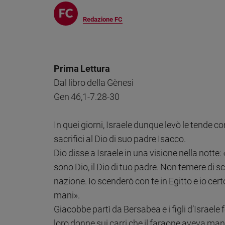
Chiesa
Chiesa
Redazione FC
Fede
e
spiritualità
Prima Lettura
Santi
Dal libro della Gènesi
Devozione
Gen 46,1-7.28-30
e
fede
Parola
In quei giorni, Israele dunque levò le tende 
del
sacrifici al Dio di suo padre Isacco.
giorno
Dio disse a Israele in una visione nella notte
Santo
sono Dio, il Dio di tuo padre. Non temere di s
del
giorno
nazione. Io scenderò con te in Egitto e io cert
mani».
Società
e
Giacobbe partì da Bersabea e i figli d’Israele f
valori
loro donne sui carri che il faraone aveva mand