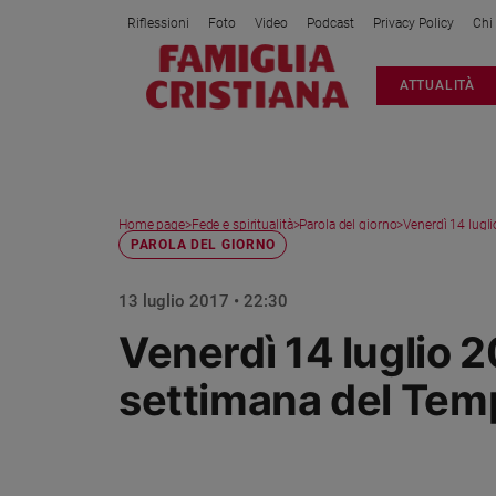
Riflessioni
Foto
Video
Podcast
Privacy Policy
Chi
Attualità
ATTUALITÀ
Italia
Cronaca
Politica
Mondo
Home page
>
Fede e spiritualità
>
Parola del giorno
>
Venerdì 14 luglio
Economia
PAROLA DEL GIORNO
Legalità
e
13 luglio 2017 • 22:30
giustizia
Venerdì 14 luglio 2
Sport
Interviste
settimana del Tem
Papa
Papa