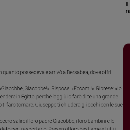
I
r
con quanto possedeva e arrivò a Bersabea, dove offrì
: «Giacobbe, Giacobbe!». Rispose: «Eccomi!». Riprese: «Io
cendere in Egitto, perché laggiù io farò di te una grande
o ti farò tornare. Giuseppe ti chiuderà gli occhi con le sue
ecero salire il loro padre Giacobbe, i loro bambini e le
ato per trasportarlo. Presero il loro bestiame e tutti i