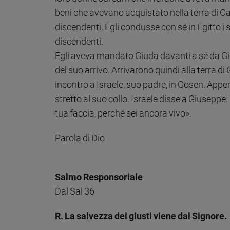
Ambiente
beni che avevano acquistato nella terra di Can
e
discendenti. Egli condusse con sé in Egitto i suoi 
Creato
discendenti.
Volontariato
Egli aveva mandato Giuda davanti a sé da Gi
Diritti
del suo arrivo. Arrivarono quindi alla terra di
Aziende
di
incontro a Israele, suo padre, in Gosen. Appena
valore
stretto al suo collo. Israele disse a Giuseppe
Caso
tua faccia, perché sei ancora vivo».
della
settimana
Parola di Dio
Migranti
Diversità
e
inclusione
Salmo Responsoriale
Costume
Dal Sal 36
Cultura
R. La salvezza dei giusti viene dal Signore.
e
spettacoli