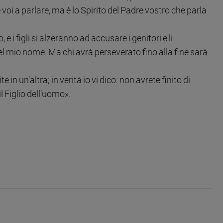
e voi a parlare, ma è lo Spirito del Padre vostro che parla
lio, e i figli si alzeranno ad accusare i genitori e li
el mio nome. Ma chi avrà perseverato fino alla fine sarà
in un’altra; in verità io vi dico: non avrete finito di
l Figlio dell’uomo».