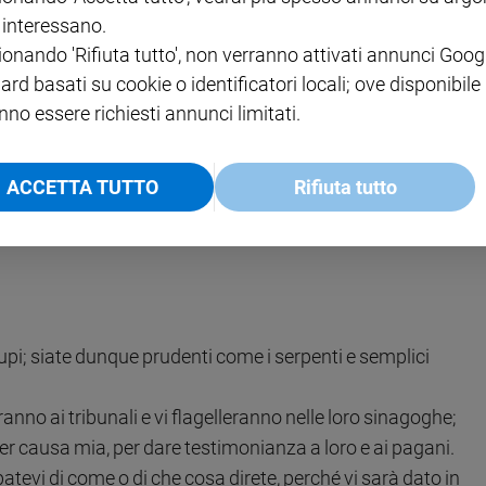
i interessano.
ionando 'Rifiuta tutto', non verranno attivati annunci Goog
ard basati su cookie o identificatori locali; ove disponibile
nno essere richiesti annunci limitati.
ACCETTA TUTTO
Rifiuta tutto
pi; siate dunque prudenti come i serpenti e semplici
nno ai tribunali e vi flagelleranno nelle loro sinagoghe;
per causa mia, per dare testimonianza a loro e ai pagani.
vi di come o di che cosa direte, perché vi sarà dato in