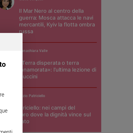
Il Mar Nero al centro della
guerra: Mosca attacca le navi
mercantili, Kyiv la flotta ombra
russa
Annachiara Valle
«Terra disperata o terra
to
innamorata»: l’ultima lezione di
Guccini
re
padre Maurizio Patriciello
Don Patriciello: nei campi del
nque
pomodoro dove la dignità vince sul
caporalato
omenti