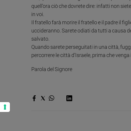
quell’ora ciò che dovrete dire: infatti non siet
Policy
in voi.
Il fratello farà morire il fratello e il padre il fig
Chi
uccideranno. Sarete odiati da tutti a causa d
siamo
salvato.
Quando sarete perseguitati in una città, fuggite 
Contatti
percorrere le città d’Israele, prima che venga i
Pubblicità
Parola del Signore
Registrati
Redazione
Social