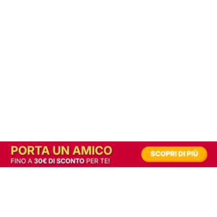
In alternativa, prova la versione digitale!
|
Abbonati
Contribuisci a mantenere questo sito gratuito
Riusciamo a fornire informazione gratuita grazie alla pubblicità erogata dai nostri
partner.
Accettando i consensi richiesti permetti ai nostri partner di creare un'esperienza