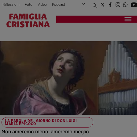
Riflessioni
Foto
Video
Podcast
Privacy Policy
Chi siamo
Contatti
Pubblicità
Attualità
Registrati
Redazione
Italia
DON EPICOCO
Cronaca
Politica
Mondo
Economia
Legalità
e
giustizia
Sport
Interviste
Papa
LA PAROLA DEL GIORNO DI DON LUIGI
MARIA EPICOCO
Papa
Non ameremo meno: ameremo meglio