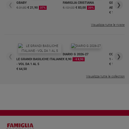
GBABY
FAMIGLIA CRISTIANA
GBABY DIGITA
❮
❯
€ 34,80
€ 21,90
€ 104,00
€ 83,00
ABBONAMEN
37%
20%
€ 16,99
Visualizza tutte le riviste
DIARIO G 2026-27
COLLANA ARS
❮
❯
LE GRANDI BASILICHE ITALIANE
€ 8,90
1 - 2
- € 8,90
- VOL DA 1 AL 5
€ 18,50
€ 64,50
Visualizza tutte le collection