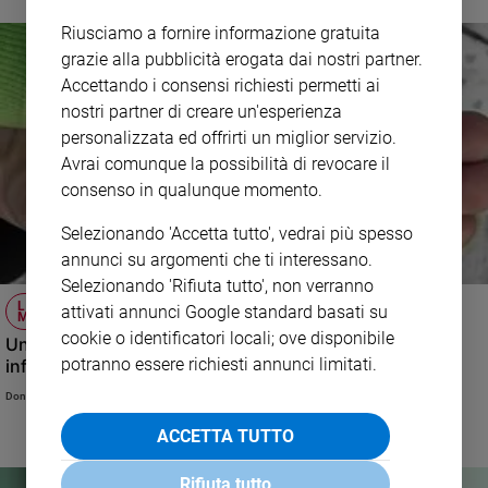
Riusciamo a fornire informazione gratuita
grazie alla pubblicità erogata dai nostri partner.
Accettando i consensi richiesti permetti ai
nostri partner di creare un'esperienza
personalizzata ed offrirti un miglior servizio.
Avrai comunque la possibilità di revocare il
consenso in qualunque momento.
Selezionando 'Accetta tutto', vedrai più spesso
annunci su argomenti che ti interessano.
Selezionando 'Rifiuta tutto', non verranno
LA PAROLA DEL GIORNO DI DON LUIGI
attivati annunci Google standard basati su
MARIA EPICOCO
cookie o identificatori locali; ove disponibile
Una società costruita sull’inutilità di Dio è una società
potranno essere richiesti annunci limitati.
infelice
Don Luigi Maria Epicoco
ACCETTA TUTTO
Rifiuta tutto