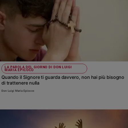
e
giovani
Adolescenza
Bioetica
Vai
LA PAROLA DEL GIORNO DI DON LUIGI
Riflessioni
MARIA EPICOCO
Quando il Signore ti guarda davvero, non hai più bisogno
di trattenere nulla
Foto
Don Luigi Maria Epicoco
Video
Podcast
Privacy