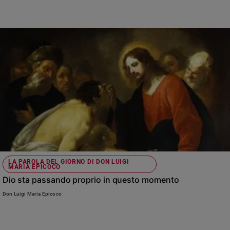
Ambiente
e
Creato
Volontariato
Diritti
Aziende
di
valore
Caso
della
settimana
Migranti
Diversità
LA PAROLA DEL GIORNO DI DON LUIGI
e
MARIA EPICOCO
inclusione
Dio sta passando proprio in questo momento
Costume
Don Luigi Maria Epicoco
Cultura
e
spettacoli