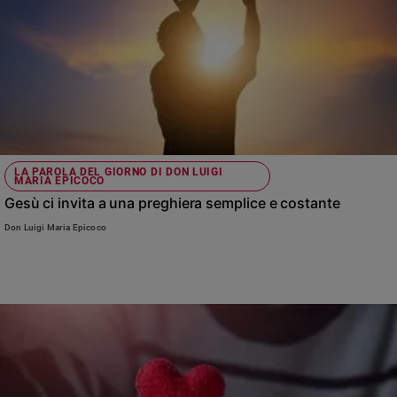
Policy
Chi
siamo
Contatti
LA PAROLA DEL GIORNO DI DON LUIGI
MARIA EPICOCO
Pubblicità
Gesù ci invita a una preghiera semplice e costante
Registrati
Don Luigi Maria Epicoco
Redazione
Social