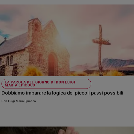
Sanremo
2026
Cinema,
Tv
e
streaming
Libri
Musica
Arte
Famiglia
ed
LA PAROLA DEL GIORNO DI DON LUIGI
MARIA EPICOCO
educazione
Dobbiamo imparare la logica dei piccoli passi possibili
Genitori
Don Luigi Maria Epicoco
e
figli
Nonni
Coppia
Scuola