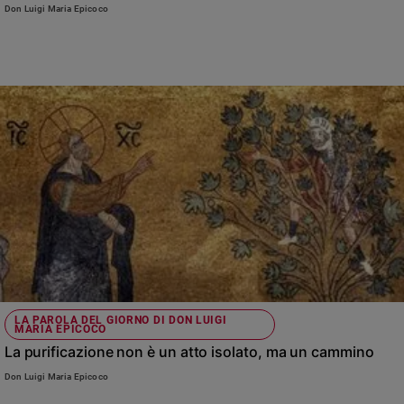
Chiesa
Don Luigi Maria Epicoco
Chiesa
Fede
e
spiritualità
Santi
Devozione
e
fede
Parola
del
giorno
Santo
del
giorno
LA PAROLA DEL GIORNO DI DON LUIGI
MARIA EPICOCO
La purificazione non è un atto isolato, ma un cammino
Società
e
Don Luigi Maria Epicoco
valori