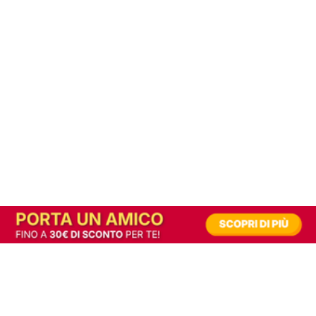
In alternativa, prova la versione digitale!
|
Abbonati
Contribuisci a mantenere questo sito gratuito
Riusciamo a fornire informazione gratuita grazie alla pubblicità erogata dai nostri
partner.
Accettando i consensi richiesti permetti ai nostri partner di creare un'esperienza