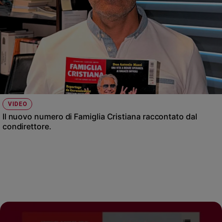
Ambiente
e
Creato
Volontariato
Diritti
Aziende
di
valore
Caso
VIDEO
della
Il nuovo numero di Famiglia Cristiana raccontato dal
settimana
condirettore.
Migranti
Diversità
e
inclusione
Costume
Cultura
e
spettacoli