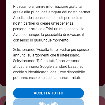
e
Riusciamo a fornire informazione gratuita
giovani
grazie alla pubblicità erogata dai nostri partner.
Adolescenza
Accettando i consensi richiesti permetti ai
Bioetica
nostri partner di creare un'esperienza
personalizzata ed offrirti un miglior servizio.
Avrai comunque la possibilità di revocare il
Vai
consenso in qualunque momento.
Selezionando 'Accetta tutto', vedrai più spesso
ABBONATI O REGALA
annunci su argomenti che ti interessano.
Riflessioni
FAMIGLIA CRISTIANA A
Selezionando 'Rifiuta tutto', non verranno
attivati annunci Google standard basati su
SOLI 80,00€
Foto
cookie o identificatori locali; ove disponibile
potranno essere richiesti annunci limitati.
Video
Podcast
ACCETTA TUTTO
ULTIME NOTIZIE
Privacy
Giulia Cerqueti
Rifiuta tutto