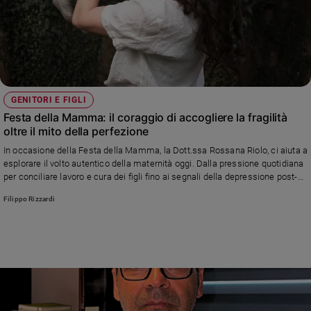
Chiesa
Chiesa
Fede
e
spiritualità
GENITORI E FIGLI
Santi
Festa della Mamma: il coraggio di accogliere la fragilità
Devozione
oltre il mito della perfezione
e
fede
In occasione della Festa della Mamma, la Dott.ssa Rossana Riolo, ci aiuta a
esplorare il volto autentico della maternità oggi. Dalla pressione quotidiana
Parola
per conciliare lavoro e cura dei figli fino ai segnali della depressione post-
del
partum
giorno
Filippo Rizzardi
Santo
del
giorno
Società
e
valori