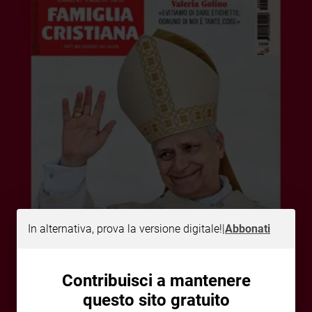
Sanremo
2026
Cinema,
Tv
e
streaming
Libri
Musica
Arte
Famiglia
ed
educazione
Genitori
In alternativa, prova la versione digitale!
|
Abbonati
e
figli
Nonni
Contribuisci a mantenere
Coppia
questo sito gratuito
Scuola