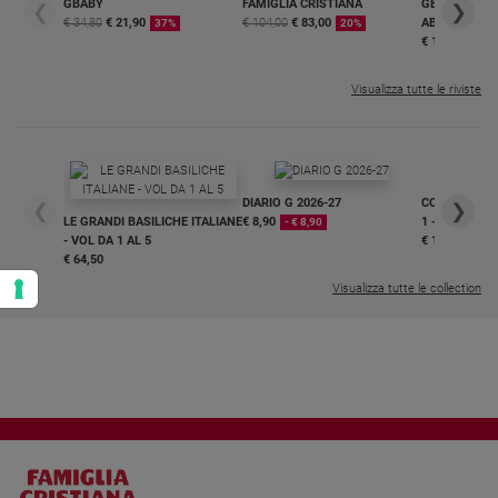
GBABY
FAMIGLIA CRISTIANA
GBABY DIGITA
❮
❯
€ 34,80
€ 21,90
€ 104,00
€ 83,00
ABBONAMEN
37%
20%
€ 16,99
Visualizza tutte le riviste
DIARIO G 2026-27
COLLANA ARS
❮
❯
LE GRANDI BASILICHE ITALIANE
€ 8,90
1 - 2
- € 8,90
- VOL DA 1 AL 5
€ 18,50
€ 64,50
Visualizza tutte le collection