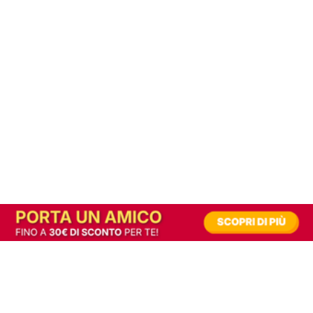
In alternativa, prova la versione digitale!
|
Abbonati
Contribuisci a mantenere questo sito gratuito
Riusciamo a fornire informazione gratuita grazie alla pubblicità erogata dai nostri
partner.
Accettando i consensi richiesti permetti ai nostri partner di creare un'esperienza