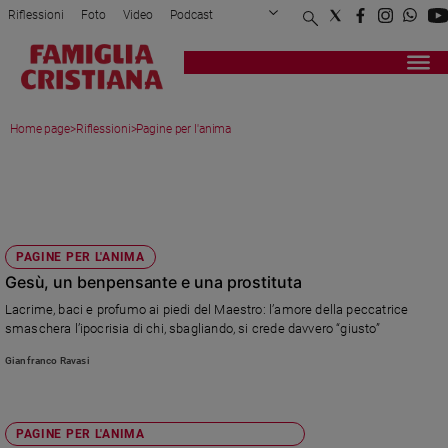
Riflessioni
Foto
Video
Podcast
Privacy Policy
Chi siamo
Contatti
Pubblicità
Attualità
Registrati
Redazione
Italia
Home page
>
Riflessioni
>
Pagine per l'anima
Cronaca
Politica
PAGINE PER L'ANIMA
Mondo
Economia
Legalità
e
PAGINE PER L'ANIMA
giustizia
Gesù, un benpensante e una prostituta
Sport
Lacrime, baci e profumo ai piedi del Maestro: l’amore della peccatrice
smaschera l’ipocrisia di chi, sbagliando, si crede davvero “giusto”
Interviste
Gianfranco Ravasi
Papa
Papa
PAGINE PER L'ANIMA