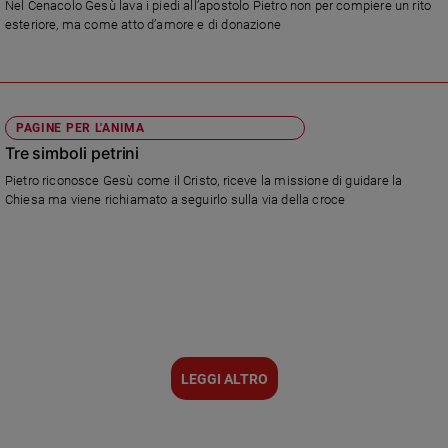
Nel Cenacolo Gesù lava i piedi all’apostolo Pietro non per compiere un rito
e
esteriore, ma come atto d’amore e di donazione
giovani
Adolescenza
Bioetica
PAGINE PER L'ANIMA
Tre simboli petrini
Vai
Pietro riconosce Gesù come il Cristo, riceve la missione di guidare la
Chiesa ma viene richiamato a seguirlo sulla via della croce
Riflessioni
Foto
Video
LEGGI ALTRO
Podcast
Privacy