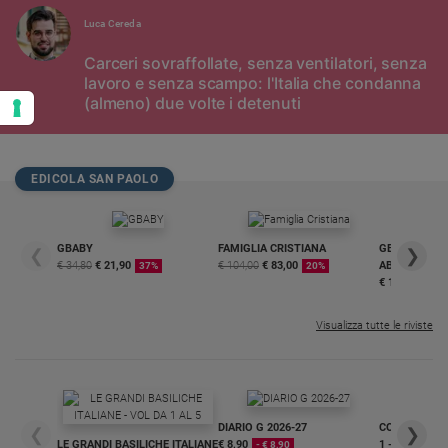
Luca Cereda
Carceri sovraffollate, senza ventilatori, senza
lavoro e senza scampo: l'Italia che condanna
(almeno) due volte i detenuti
EDICOLA SAN PAOLO
GBABY
FAMIGLIA CRISTIANA
GBABY DIGITA
❮
❯
€ 34,80
€ 21,90
€ 104,00
€ 83,00
ABBONAMEN
37%
20%
€ 16,99
Visualizza tutte le riviste
DIARIO G 2026-27
COLLANA ARS
❮
❯
LE GRANDI BASILICHE ITALIANE
€ 8,90
1 - 2
- € 8,90