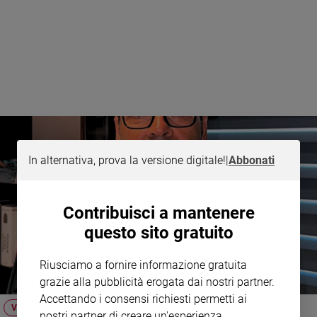
Policy
Chi
siamo
Contatti
Pubblicità
In alternativa, prova la versione digitale!
|
Abbonati
Registrati
Contribuisci a mantenere
Redazione
questo sito gratuito
Social
Riusciamo a fornire informazione gratuita
grazie alla pubblicità erogata dai nostri partner.
Accettando i consensi richiesti permetti ai
VIDEO
nostri partner di creare un'esperienza