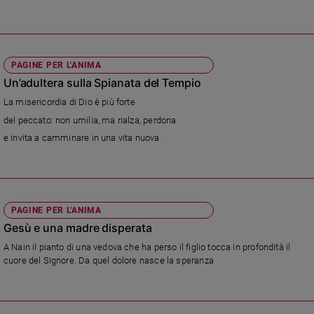
Ambiente
e
Creato
Volontariato
PAGINE PER L'ANIMA
Diritti
Un’adultera sulla Spianata del Tempio
Aziende
La misericordia di Dio è più forte
di
del peccato: non umilia, ma rialza, perdona
valore
e invita a camminare in una vita nuova
Caso
della
settimana
Migranti
Diversità
PAGINE PER L'ANIMA
e
Gesù e una madre disperata
inclusione
A Nain il pianto di una vedova che ha perso il figlio tocca in profondità il
Costume
cuore del Signore. Da quel dolore nasce la speranza
Cultura
e
spettacoli