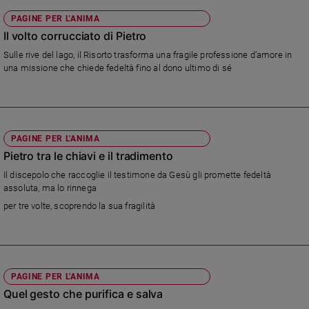
Sanremo
PAGINE PER L'ANIMA
2026
Il volto corrucciato di Pietro
Cinema,
Sulle rive del lago, il Risorto trasforma una fragile professione d’amore in
Tv
una missione che chiede fedeltà fino al dono ultimo di sé
e
streaming
Libri
Musica
PAGINE PER L'ANIMA
Arte
Pietro tra le chiavi e il tradimento
Il discepolo che raccoglie il testimone da Gesù gli promette fedeltà
Famiglia
assoluta, ma lo rinnega
ed
educazione
per tre volte, scoprendo la sua fragilità
Genitori
e
figli
Nonni
PAGINE PER L'ANIMA
Coppia
Quel gesto che purifica e salva
Scuola