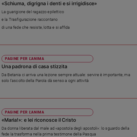
Chiesa
«Schiuma, digrigna i denti e si irrigidisce»
Chiesa
La guarigione del ragazzo epilettico
e la Trasfigurazione raccontano
Fede
di una fede che resiste, lotta e si affida
e
spiritualità
Santi
Devozione
e
PAGINE PER L'ANIMA
fede
Una padrona di casa stizzita
Parola
Da Betania ci arriva una lezione sempre attuale: servire è importante, ma
del
solo l’ascolto della Parola dà senso a ogni attività
giorno
Santo
del
giorno
PAGINE PER L'ANIMA
«Maria!»: e lei riconosce il Cristo
Società
e
Da donna liberata dal male ad «apostola degli apostoli»: lo sguardo della
valori
fede la trasforma nella prima testimone della Pasqua