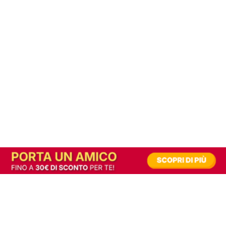
In alternativa, prova la versione digitale!
|
Abbonati
Contribuisci a mantenere questo sito gratuito
Riusciamo a fornire informazione gratuita grazie alla pubblicità erogata dai nostri
partner.
Accettando i consensi richiesti permetti ai nostri partner di creare un'esperienza