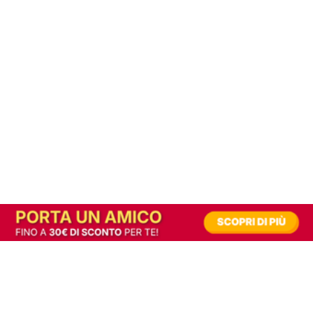
In alternativa, prova la versione digitale!
|
Abbonati
Contribuisci a mantenere questo sito gratuito
Riusciamo a fornire informazione gratuita grazie alla pubblicità erogata dai nostri
partner.
Accettando i consensi richiesti permetti ai nostri partner di creare un'esperienza