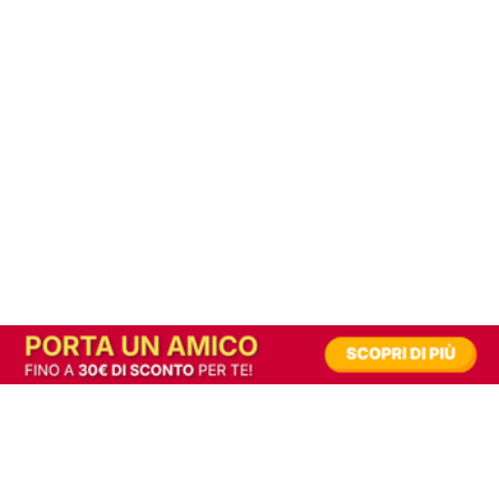
In alternativa, prova la versione digitale!
|
Abbonati
Contribuisci a mantenere questo sito gratuito
Riusciamo a fornire informazione gratuita grazie alla pubblicità erogata dai nostri
partner.
Accettando i consensi richiesti permetti ai nostri partner di creare un'esperienza