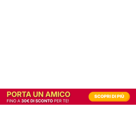
In alternativa, prova la versione digitale!
|
Abbonati
Contribuisci a mantenere questo sito gratuito
Riusciamo a fornire informazione gratuita grazie alla pubblicità erogata dai nostri
partner.
Accettando i consensi richiesti permetti ai nostri partner di creare un'esperienza