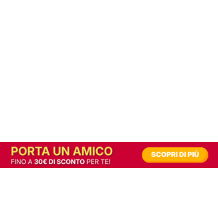
In alternativa, prova la versione digitale!
|
Abbonati
Contribuisci a mantenere questo sito gratuito
Riusciamo a fornire informazione gratuita grazie alla pubblicità erogata dai nostri
partner.
Accettando i consensi richiesti permetti ai nostri partner di creare un'esperienza