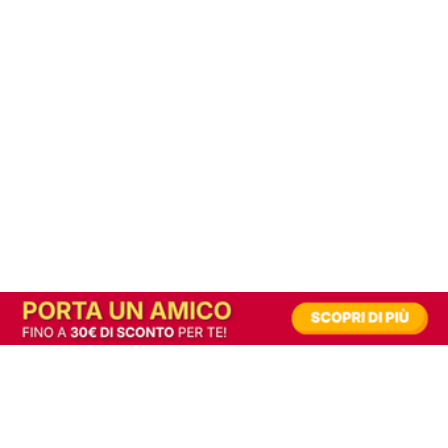
In alternativa, prova la versione digitale!
|
Abbonati
Contribuisci a mantenere questo sito gratuito
Riusciamo a fornire informazione gratuita grazie alla pubblicità erogata dai nostri
partner.
Accettando i consensi richiesti permetti ai nostri partner di creare un'esperienza