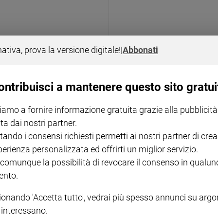
nativa, prova la versione digitale!
|
Abbonati
RITO AMBROSIANO
 martirio di san
Domenica 5 Ottobre 2025 
ontribuisci a mantenere questo sito gratui
Giovanni il precursore
iamo a fornire informazione gratuita grazie alla pubblicità
ta dai nostri partner.
tando i consensi richiesti permetti ai nostri partner di crea
perienza personalizzata ed offrirti un miglior servizio.
 comunque la possibilità di revocare il consenso in qualu
nto.
ionando 'Accetta tutto', vedrai più spesso annunci su arg
i interessano.