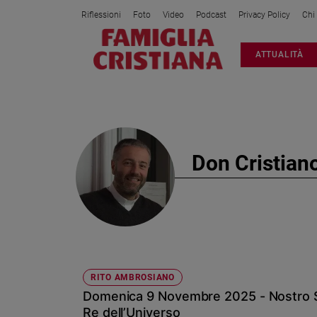
Riflessioni
Foto
Video
Podcast
Privacy Policy
Chi
Attualità
ATTUALITÀ
Italia
Cronaca
Politica
Mondo
Economia
Don Cristian
Legalità
e
giustizia
Sport
Interviste
Papa
RITO AMBROSIANO
Papa
Domenica 9 Novembre 2025 - Nostro S
Re dell’Universo