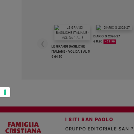
Policy
Chi
siamo
DIARIO G 2026-27
€ 8,90
- € 8,90
❮
LE GRANDI BASILICHE
Contatti
ITALIANE - VOL DA 1 AL 5
€ 64,50
Pubblicità
Registrati
Redazione
Social
I SITI SAN PAOLO
GRUPPO EDITORIALE SAN 