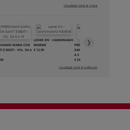
Visualizza tutte le riviste
IN DIALO
LEONE XIV - CAMMINIAMO
€ 34,90
❯
GHIAMO MARIA CON
INSIEME
PREGHIAMO MARIA CON
I E BEATI - VOL. DA 6
€ 12,90
SANTI E BEATI - VOL. DA 1
A 5
,50
€ 24,50
Visualizza tutte le collection