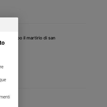
- VI dopo il martirio di san
to
re
nque
omenti