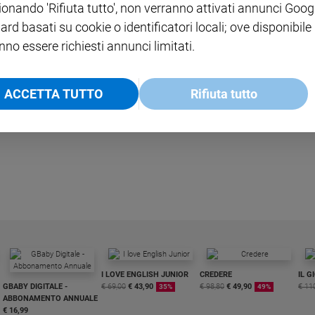
ionando 'Rifiuta tutto', non verranno attivati annunci Goog
ard basati su cookie o identificatori locali; ove disponibile
nno essere richiesti annunci limitati.
LEGGI ALTRO
ACCETTA TUTTO
Rifiuta tutto
I LOVE ENGLISH JUNIOR
CREDERE
IL G
GBABY DIGITALE -
€ 69,00
€ 43,90
€ 98,80
€ 49,90
€ 11
35%
49%
ABBONAMENTO ANNUALE
€ 16,99