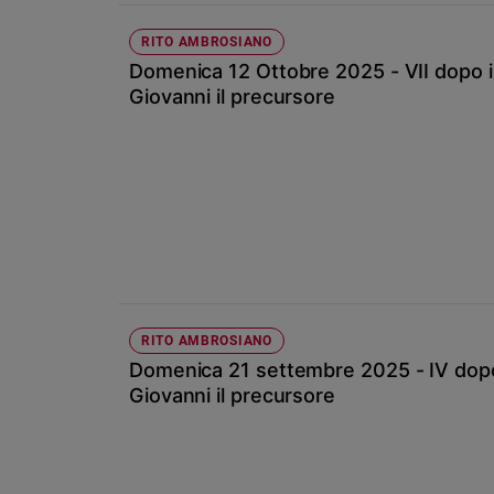
Ambiente
e
RITO AMBROSIANO
Creato
Domenica 12 Ottobre 2025 - VII dopo il
Volontariato
Giovanni il precursore
Diritti
Aziende
di
valore
Caso
della
settimana
Migranti
Diversità
RITO AMBROSIANO
e
Domenica 21 settembre 2025 - IV dopo i
inclusione
Giovanni il precursore
Costume
Cultura
e
spettacoli