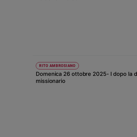
Chiesa
Chiesa
Fede
e
spiritualità
Santi
Devozione
e
RITO AMBROSIANO
fede
Domenica 26 ottobre 2025- I dopo la d
Parola
missionario
del
giorno
Santo
del
giorno
Società
e
valori