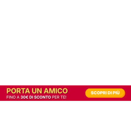
In alternativa, prova la versione digitale!
|
Abbonati
Contribuisci a mantenere questo sito gratuito
Riusciamo a fornire informazione gratuita grazie alla pubblicità erogata dai nostri
partner.
Accettando i consensi richiesti permetti ai nostri partner di creare un'esperienza