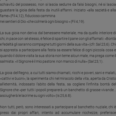
Ambiente
schiavitù del possesso, non si lascia sedurre da falsi bisogni, né si lascia
e
guastare la gioia della festa da inutili affanni. Iniziato «alla sazietà e alla
Creato
fame» (Fil 4,12), fiducioso cammina
Volontariato
nei sentieri di Dio «che colmerà ogni bisogno » (Fil 4,19).
Diritti
La sua gioia non deriva dal benessere materiale, ma da quello interiore di
Aziende
chi, in pace con sé stesso, è felice di spartire il pane con gli affamati: «Bontà
di
e fedeltà gli saranno compagne tutti giorni della sua vita» (cfr. Sal 23,6). Chi
valore
si appresta a partecipare alla festa sa essere felice di ogni piccola cosa e
Caso
quando il dolore visita la sua storia non teme alcun male, ma prega come il
della
salmista:
«Il Signore è il mio pastore: non manco di nulla» (Sal 23,1).
settimana
Migranti
La gioia del Regno, a cui tutti siamo chiamati, ricchi e poveri, sani e malati,
Diversità
«cattivi e buoni», la sperimenta chi nel miracolo della vita, aperta da Cristo
e
all’eternità, indossato l’abito della festa, sa cogliere l’infinita bontà del
inclusione
Signore che «per tutti i popoli preparerà un banchetto di grasse vivande...
Costume
asciugherà le lacrime su ogni volto» (Is 25,6.8).
Cultura
Non tutti, però, sono interessati a partecipare al banchetto nuziale, chi è
e
preso dai propri affari, intento ad accumulare ricchezze, preferisce
spettacoli