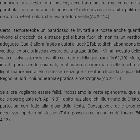
rinunciare alla festa. Altri, invece, accettano l’invito ma, come nella
Sanremo
parabola, non si curano di indossare l’abito nuziale, un abito pulito e
2026
decoroso: «Beati coloro che lavano le loro vesti» (Ap 22,14).
Cinema,
Tv
Certo, sembrerebbe un paradosso se invitati alle nozze anche quanti
e
vivono ai crocicchi delle strade, poi si butta fuori chi non ha un vestito
streaming
adeguato. Qual è allora l’abito a cui si allude? È l’abito di chi abbandona le
Libri
vie degli empi e si lascia rivestire dalla grazia di Dio: «Mi ha rivestito delle
vesti di salvezza, mi ha avvolto col manto della giustizia» (Is 61,10). Molti,
Musica
infatti, pur essendo chiamati, continuano a camminare nelle tenebre e
Arte
legati mani e piedi alle loro stesse menzogne, si sentono fuori dalla gioia del
Regno: «Fuori... chiunque ama e pratica la menzogna» (Ap 22,15).
Famiglia
ed
educazione
Se allora vogliamo essere felici, indossiamo la veste splendente, quella
delle opere giuste (cfr. Ap 19,8), l’abito nuziale di chi, illuminato da Cristo,
Genitori
partecipa con fede alla gioia della festa. Consapevole delle proprie
e
debolezze, ripete a sé stesso: «Tutto posso in colui che mi dà forza» (Fil
figli
4,13).
Nonni
Coppia
Scuola