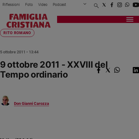
Riflessioni
Foto
Video
Podcast
Privacy Policy
Chi siamo
Contatti
Pubblicità
Attualità
Registrati
Redazione
Italia
Home page
>
Riflessioni
>
Rito romano
>
9 ottobre 2011 - XXVIII ...
RITO ROMANO
Cronaca
Politica
5 ottobre 2011 • 13:44
Mondo
9 ottobre 2011 - XXVIII del
Economia
Tempo ordinario
Legalità
e
giustizia
Sport
Interviste
Don Gianni Carozza
Papa
Papa