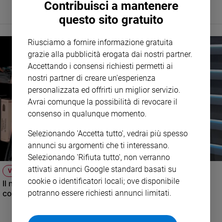
Contribuisci a mantenere
Policy
questo sito gratuito
Chi
Riusciamo a fornire informazione gratuita
siamo
grazie alla pubblicità erogata dai nostri partner.
Accettando i consensi richiesti permetti ai
nostri partner di creare un'esperienza
Contatti
personalizzata ed offrirti un miglior servizio.
Avrai comunque la possibilità di revocare il
Pubblicità
consenso in qualunque momento.
Registrati
Selezionando 'Accetta tutto', vedrai più spesso
annunci su argomenti che ti interessano.
Redazione
Selezionando 'Rifiuta tutto', non verranno
attivati annunci Google standard basati su
VIDEO
cookie o identificatori locali; ove disponibile
Social
Il nuovo numero di Famiglia Cristiana raccontato dal
condirettore.
potranno essere richiesti annunci limitati.