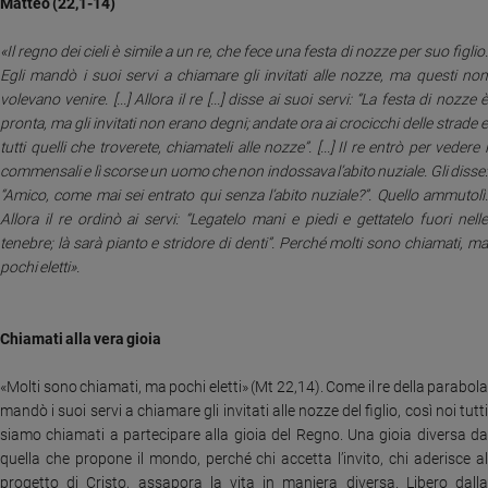
Chiesa
Matteo (22,1-14)
Chiesa
«Il regno dei cieli è simile a un re, che fece una festa di nozze per suo figlio.
Egli mandò i suoi servi a chiamare gli invitati alle nozze, ma questi non
Fede
volevano venire. [...] Allora il re [...] disse ai suoi servi: “La festa di nozze è
e
spiritualità
pronta, ma gli invitati non erano degni; andate ora ai crocicchi delle strade e
tutti quelli che troverete, chiamateli alle nozze”. [...] Il re entrò per vedere i
Santi
commensali e lì scorse un uomo che non indossava l’abito nuziale. Gli disse:
Devozione
“Amico, come mai sei entrato qui senza l’abito nuziale?”. Quello ammutolì.
e
Allora il re ordinò ai servi: “Legatelo mani e piedi e gettatelo fuori nelle
fede
tenebre; là sarà pianto e stridore di denti”. Perché molti sono chiamati, ma
Parola
pochi eletti».
del
giorno
Santo
Chiamati alla vera gioia
del
giorno
«Molti sono chiamati, ma pochi eletti» (Mt 22,14). Come il re della parabola
mandò i suoi servi a chiamare gli invitati alle nozze del figlio, così noi tutti
Società
siamo chiamati a partecipare alla gioia del Regno. Una gioia diversa da
e
quella che propone il mondo, perché chi accetta l’invito, chi aderisce al
valori
progetto di Cristo, assapora la vita in maniera diversa. Libero dalla