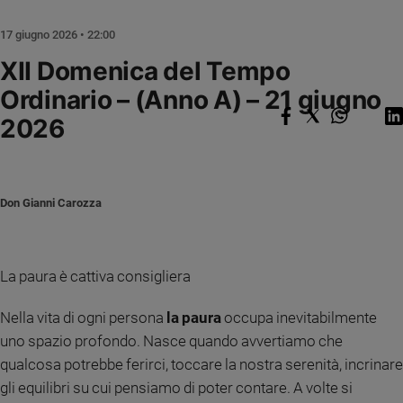
Ambiente
e
17 giugno 2026 • 22:00
Creato
XII Domenica del Tempo
Volontariato
Ordinario – (Anno A) – 21 giugno
Diritti
Aziende
2026
di
valore
Caso
della
Don Gianni Carozza
settimana
Migranti
Diversità
La paura è cattiva consigliera
e
inclusione
Nella vita di ogni persona
la paura
occupa inevitabilmente
Costume
uno spazio profondo. Nasce quando avvertiamo che
qualcosa potrebbe ferirci, toccare la nostra serenità, incrinare
Cultura
e
gli equilibri su cui pensiamo di poter contare. A volte si
spettacoli