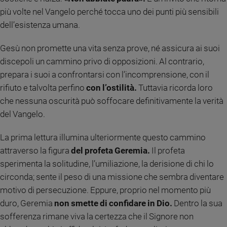
e
più volte nel Vangelo perché tocca uno dei punti più sensibili
giovani
dell’esistenza umana.
Adolescenza
Bioetica
Gesù non promette una vita senza prove, né assicura ai suoi
discepoli un cammino privo di opposizioni. Al contrario,
prepara i suoi a confrontarsi con l’incomprensione, con il
Vai
rifiuto e talvolta perfino
con l’ostilità.
Tuttavia ricorda loro
che nessuna oscurità può soffocare definitivamente la verità
del Vangelo.
Riflessioni
La prima lettura illumina ulteriormente questo cammino
Foto
attraverso la figura
del profeta Geremia.
Il profeta
sperimenta la solitudine, l’umiliazione, la derisione di chi lo
Video
circonda; sente il peso di una missione che sembra diventare
motivo di persecuzione. Eppure, proprio nel momento più
Podcast
duro, Geremia
non smette di confidare in Dio.
Dentro la sua
sofferenza rimane viva la certezza che il Signore non
Privacy