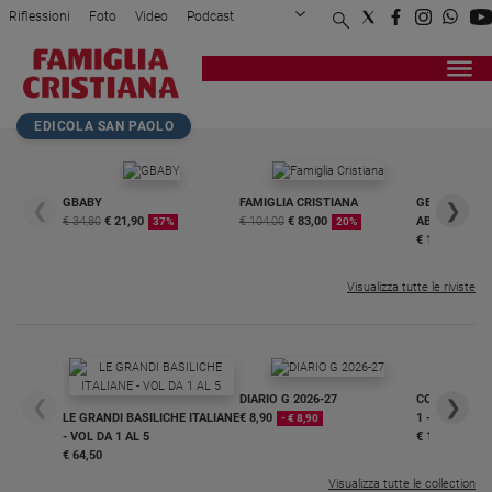
Riflessioni
Foto
Video
Podcast
Privacy Policy
Chi siamo
Contatti
Pubblicità
Attualità
Registrati
Redazione
Italia
Home page
>
Riflessioni
>
Rito romano
>
XII Domenica del Tempo O...
EDICOLA SAN PAOLO
Cronaca
Politica
Mondo
GBABY
FAMIGLIA CRISTIANA
GBABY DIGITA
❮
❯
€ 34,80
€ 21,90
€ 104,00
€ 83,00
ABBONAMEN
37%
20%
Economia
€ 16,99
Legalità
e
Visualizza tutte le riviste
giustizia
Sport
Interviste
DIARIO G 2026-27
COLLANA ARS
❮
❯
Papa
LE GRANDI BASILICHE ITALIANE
€ 8,90
1 - 2
- € 8,90
- VOL DA 1 AL 5
€ 18,50
Papa
€ 64,50
Visualizza tutte le collection