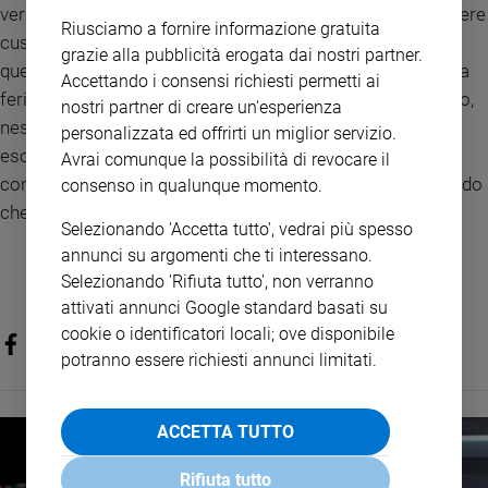
vera forza del credente nasce dalla consapevolezza di essere
Riusciamo a fornire informazione gratuita
custodito da Dio. In fondo, la paura più grande dell’uomo è
grazie alla pubblicità erogata dai nostri partner.
quella
di sentirsi solo.
Il Vangelo risponde proprio a questa
Accettando i consensi richiesti permetti ai
ferita: nessuna notte è attraversata senza la presenza di Dio,
nostri partner di creare un'esperienza
nessuna prova è priva del suo sguardo, nessuna fragilità è
personalizzata ed offrirti un miglior servizio.
esclusa dalla sua misericordia. Per questo il cristiano può
Avrai comunque la possibilità di revocare il
continuare a camminare anche nei momenti difficili, sapendo
consenso in qualunque momento.
che
il Signore lo precede
e lo accompagna.
Selezionando 'Accetta tutto', vedrai più spesso
annunci su argomenti che ti interessano.
Selezionando 'Rifiuta tutto', non verranno
attivati annunci Google standard basati su
cookie o identificatori locali; ove disponibile
potranno essere richiesti annunci limitati.
ACCETTA TUTTO
Rifiuta tutto