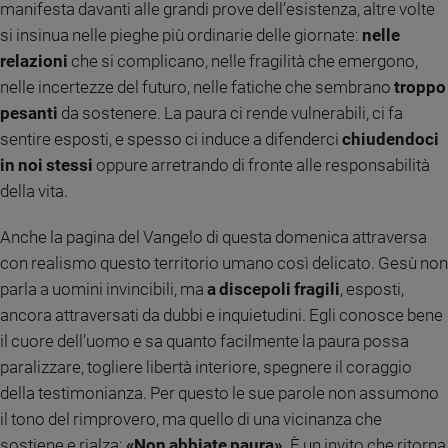
manifesta davanti alle grandi prove dell’esistenza, altre volte
Sanremo
si insinua nelle pieghe più ordinarie delle giornate:
nelle
2026
relazioni
che si complicano, nelle fragilità che emergono,
Cinema,
nelle incertezze del futuro, nelle fatiche che sembrano
troppo
Tv
pesanti
da sostenere. La paura ci rende vulnerabili, ci fa
e
streaming
sentire esposti, e spesso ci induce a difenderci
chiudendoci
Libri
in noi stessi
oppure arretrando di fronte alle responsabilità
Musica
della vita.
Arte
Anche la pagina del Vangelo di questa domenica attraversa
Famiglia
con realismo questo territorio umano così delicato. Gesù non
ed
parla a uomini invincibili, ma
a discepoli fragili
, esposti,
educazione
ancora attraversati da dubbi e inquietudini. Egli conosce bene
Genitori
il cuore dell’uomo e sa quanto facilmente la paura possa
e
paralizzare, togliere libertà interiore, spegnere il coraggio
figli
della testimonianza. Per questo le sue parole non assumono
Nonni
il tono del rimprovero, ma quello di una vicinanza che
Coppia
sostiene e rialza:
«Non abbiate paura».
È un invito che ritorna
Scuola