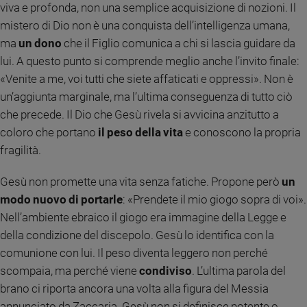
viva e profonda, non una semplice acquisizione di nozioni. Il
e
mistero di Dio non è una conquista dell’intelligenza umana,
giovani
ma
un dono
che il Figlio comunica a chi si lascia guidare da
Adolescenza
lui. A questo punto si comprende meglio anche l’invito finale:
Bioetica
«Venite a me, voi tutti che siete affaticati e oppressi». Non è
un’aggiunta marginale, ma l’ultima conseguenza di tutto ciò
che precede. Il Dio che Gesù rivela si avvicina anzitutto a
Vai
coloro che portano
il peso della vita
e conoscono la propria
fragilità.
Riflessioni
Gesù non promette una vita senza fatiche. Propone però
un
Foto
modo nuovo di portarle
: «Prendete il mio giogo sopra di voi».
Nell’ambiente ebraico il giogo era immagine della Legge e
Video
della condizione del discepolo. Gesù lo identifica con la
comunione con lui. Il peso diventa leggero non perché
Podcast
scompaia, ma perché viene
condiviso
. L’ultima parola del
brano ci riporta ancora una volta alla figura del Messia
Privacy
annunciato da Zaccaria. Gesù non si definisce potente o