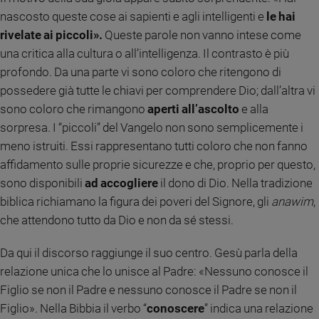
nascosto queste cose ai sapienti e agli intelligenti e
le hai
Sanremo
rivelate ai piccoli».
Queste parole non vanno intese come
2026
una critica alla cultura o all’intelligenza. Il contrasto è più
Cinema,
Tv
profondo. Da una parte vi sono coloro che ritengono di
e
possedere già tutte le chiavi per comprendere Dio; dall’altra vi
streaming
sono coloro che rimangono
aperti all’ascolto
e alla
Libri
sorpresa. I “piccoli” del Vangelo non sono semplicemente i
Musica
meno istruiti. Essi rappresentano tutti coloro che non fanno
Arte
affidamento sulle proprie sicurezze e che, proprio per questo,
sono disponibili
ad accogliere
il dono di Dio. Nella tradizione
Famiglia
ed
biblica richiamano la figura dei poveri del Signore, gli
anawim
,
educazione
che attendono tutto da Dio e non da sé stessi.
Genitori
e
Da qui il discorso raggiunge il suo centro. Gesù parla della
figli
relazione unica che lo unisce al Padre: «Nessuno conosce il
Nonni
Figlio se non il Padre e nessuno conosce il Padre se non il
Coppia
Figlio». Nella Bibbia il verbo “
conoscere
” indica una relazione
Scuola