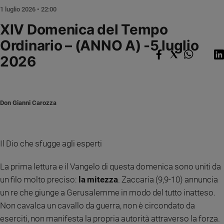
Chiesa
1 luglio 2026 • 22:00
Chiesa
XIV Domenica del Tempo
Fede
Ordinario – (ANNO A) -5 luglio
e
spiritualità
2026
Santi
Devozione
e
Don Gianni Carozza
fede
Parola
del
giorno
Il Dio che sfugge agli esperti
Santo
del
La prima lettura e il Vangelo di questa domenica sono uniti da
giorno
un filo molto preciso:
la mitezza
. Zaccaria (9,9-10) annuncia
un re che giunge a Gerusalemme in modo del tutto inatteso.
Società
Non cavalca un cavallo da guerra, non è circondato da
e
valori
eserciti, non manifesta la propria autorità attraverso la forza.