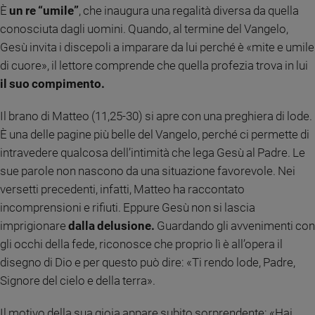
È
un re “umile”
, che inaugura una regalità diversa da quella
Ambiente
e
conosciuta dagli uomini. Quando, al termine del Vangelo,
Creato
Gesù invita i discepoli a imparare da lui perché è «mite e umile
Volontariato
di cuore», il lettore comprende che quella profezia trova in lui
Diritti
il suo compimento.
Aziende
di
Il brano di Matteo (11,25-30) si apre con una preghiera di lode.
valore
È una delle pagine più belle del Vangelo, perché ci permette di
Caso
intravedere qualcosa dell’intimità che lega Gesù al Padre. Le
della
sue parole non nascono da una situazione favorevole. Nei
settimana
versetti precedenti, infatti, Matteo ha raccontato
Migranti
incomprensioni e rifiuti. Eppure Gesù non si lascia
Diversità
e
imprigionare
dalla delusione.
Guardando gli avvenimenti con
inclusione
gli occhi della fede, riconosce che proprio lì è all’opera il
Costume
disegno di Dio e per questo può dire: «Ti rendo lode, Padre,
Signore del cielo e della terra».
Cultura
e
spettacoli
Il motivo della sua gioia appare subito sorprendente: «Hai