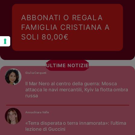
ABBONATI O REGALA
FAMIGLIA CRISTIANA A
SOLI 80,00€
ULTIME NOTIZIE
Giulia Cerqueti
Il Mar Nero al centro della guerra: Mosca
attacca le navi mercantili, Kyiv la flotta ombra
russa
Annachiara Valle
«Terra disperata o terra innamorata»: l’ultima
lezione di Guccini