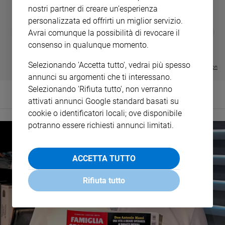
nostri partner di creare un'esperienza
personalizzata ed offrirti un miglior servizio.
DIARIO G 2026-27
COLLANA ARS
❮
❯
Avrai comunque la possibilità di revocare il
LE GRANDI BASILICHE ITALIANE
€ 8,90
1 - 2
- € 8,90
consenso in qualunque momento.
- VOL DA 1 AL 5
€ 18,50
€ 64,50
Selezionando 'Accetta tutto', vedrai più spesso
Visualizza tutte le collection
annunci su argomenti che ti interessano.
Selezionando 'Rifiuta tutto', non verranno
attivati annunci Google standard basati su
cookie o identificatori locali; ove disponibile
potranno essere richiesti annunci limitati.
ACCETTA TUTTO
Rifiuta tutto