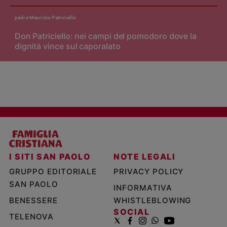
padre Maurizio Patriciello
Don Patriciello: nei campi del pomodoro dove la
dignità vince sul caporalato
I SITI SAN PAOLO
NOTE LEGALI
GRUPPO EDITORIALE
PRIVACY POLICY
SAN PAOLO
INFORMATIVA
BENESSERE
WHISTLEBLOWING
SOCIAL
TELENOVA