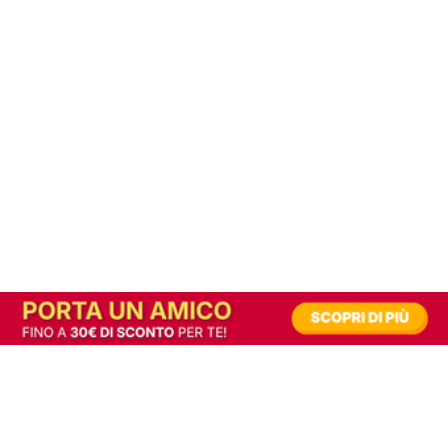
In alternativa, prova la versione digitale!
|
Abbonati
Contribuisci a mantenere questo sito gratuito
Riusciamo a fornire informazione gratuita grazie alla pubblicità erogata dai nostri
partner.
Accettando i consensi richiesti permetti ai nostri partner di creare un'esperienza