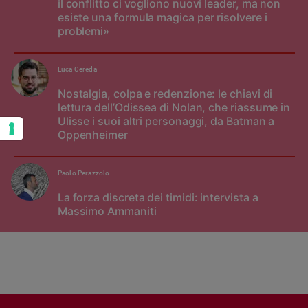
il conflitto ci vogliono nuovi leader, ma non
esiste una formula magica per risolvere i
problemi»
Luca Cereda
Nostalgia, colpa e redenzione: le chiavi di
lettura dell’Odissea di Nolan, che riassume in
Ulisse i suoi altri personaggi, da Batman a
Oppenheimer
Paolo Perazzolo
La forza discreta dei timidi: intervista a
Massimo Ammaniti