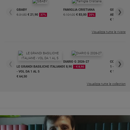
Sanremo
GBABY
FAMIGLIA CRISTIANA
GBABY DIGITA
❮
❯
2026
€ 34,80
€ 21,90
€ 104,00
€ 83,00
ABBONAMEN
37%
20%
€ 16,99
Cinema,
Tv
Visualizza tutte le riviste
e
streaming
Libri
Musica
Arte
DIARIO G 2026-27
COLLANA ARS
❮
❯
LE GRANDI BASILICHE ITALIANE
€ 8,90
1 - 2
- € 8,90
- VOL DA 1 AL 5
€ 18,50
Famiglia
€ 64,50
ed
educazione
Visualizza tutte le collection
Genitori
e
figli
Nonni
Coppia
Scuola