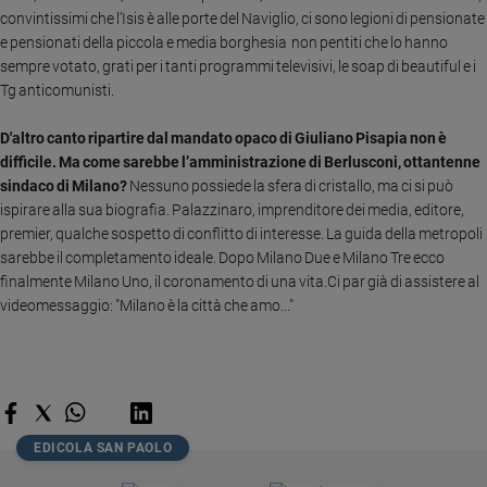
Ambiente
convintissimi che l’Isis è alle porte del Naviglio, ci sono legioni di pensionate
e
e pensionati della piccola e media borghesia non pentiti che lo hanno
Creato
sempre votato, grati per i tanti programmi televisivi, le soap di beautiful e i
Volontariato
Tg anticomunisti.
Diritti
D'altro canto ripartire dal mandato opaco di Giuliano Pisapia non è
Aziende
difficile. Ma come sarebbe l’amministrazione di Berlusconi, ottantenne
di
sindaco di Milano?
Nessuno possiede la sfera di cristallo, ma ci si può
valore
ispirare alla sua biografia. Palazzinaro, imprenditore dei media, editore,
Caso
premier, qualche sospetto di conflitto di interesse. La guida della metropoli
della
sarebbe il completamento ideale. Dopo Milano Due e Milano Tre ecco
settimana
finalmente Milano Uno, il coronamento di una vita.Ci par già di assistere al
Migranti
videomessaggio: "Milano è la città che amo..."
Diversità
e
inclusione
Costume
Cultura
EDICOLA SAN PAOLO
e
spettacoli