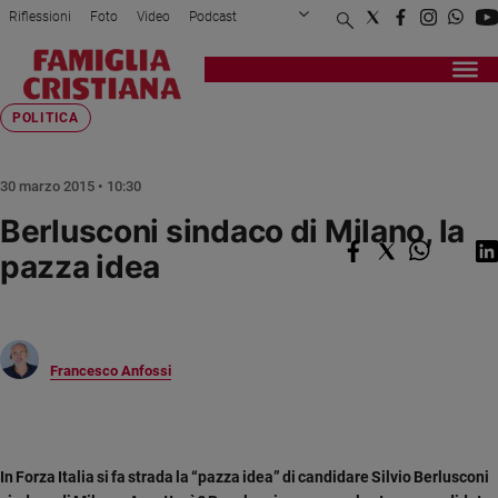
Riflessioni
Foto
Video
Podcast
Privacy Policy
Chi siamo
Contatti
Pubblicità
Attualità
Registrati
Redazione
Italia
Home page
>
Riflessioni
>
Votantonio
>
Berlusconi sindaco di Mi...
POLITICA
Cronaca
Politica
30 marzo 2015 • 10:30
Mondo
Berlusconi sindaco di Milano, la
Economia
pazza idea
Legalità
e
giustizia
Sport
Interviste
Francesco Anfossi
Papa
Papa
In Forza Italia si fa strada la “pazza idea” di candidare Silvio Berlusconi