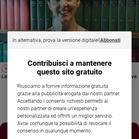
e
giovani
Adolescenza
Bioetica
In alternativa, prova la versione digitale!
|
Abbonati
Vai
Contribuisci a mantenere
VIDEO
questo sito gratuito
Riflessioni
Le spiagge italiane: concessioni, libero accesso, iniziative
Riusciamo a fornire informazione gratuita
Foto
grazie alla pubblicità erogata dai nostri partner.
Accettando i consensi richiesti permetti ai
Video
nostri partner di creare un'esperienza
personalizzata ed offrirti un miglior servizio.
Podcast
Avrai comunque la possibilità di revocare il
consenso in qualunque momento.
Privacy