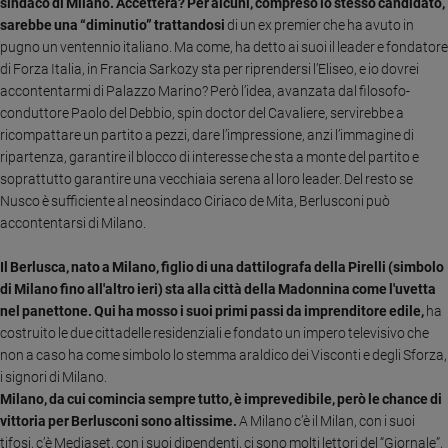
Chiesa
sindaco di Milano. Accetterà? Per alcuni, compreso lo stesso candidato,
sarebbe una “diminutio” trattandosi
di un ex premier che ha avuto in
Chiesa
pugno un ventennio italiano. Ma come, ha detto ai suoi il leader e fondatore
di Forza Italia, in Francia Sarkozy sta per riprendersi l’Eliseo, e io dovrei
Fede
accontentarmi di Palazzo Marino? Però l’idea, avanzata dal filosofo-
e
spiritualità
conduttore Paolo del Debbio, spin doctor del Cavaliere, servirebbe a
ricompattare un partito a pezzi, dare l’impressione, anzi l’immagine di
Santi
ripartenza, garantire il blocco di interesse che sta a monte del partito e
Devozione
soprattutto garantire una vecchiaia serena al loro leader. Del resto se
e
Nusco è sufficiente al neosindaco Ciriaco de Mita, Berlusconi può
fede
accontentarsi di Milano.
Parola
del
Il Berlusca, nato a Milano, figlio di una dattilografa della Pirelli (simbolo
giorno
di Milano fino all'altro ieri) sta alla città della Madonnina come l'uvetta
Santo
nel panettone. Qui ha mosso i suoi primi passi da imprenditore edile,
ha
del
costruito le due cittadelle residenziali e fondato un impero televisivo che
giorno
non a caso ha come simbolo lo stemma araldico dei Visconti e degli Sforza,
i signori di Milano.
Società
Milano, da cui comincia sempre tutto, è imprevedibile, però le chance di
e
vittoria per Berlusconi sono altissime.
A Milano c’è il Milan, con i suoi
valori
tifosi, c’è Mediaset, con i suoi dipendenti, ci sono molti lettori del “Giornale”,