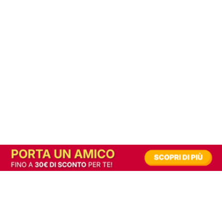
In alternativa, prova la versione digitale!
|
Abbonati
Contribuisci a mantenere questo sito gratuito
Riusciamo a fornire informazione gratuita grazie alla pubblicità erogata dai nostri
partner.
Accettando i consensi richiesti permetti ai nostri partner di creare un'esperienza