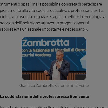
strumenti o spazi, ma la possibilità concreta di partecipare
Policy
pienamente alla vita sociale, educativa e professionale», ha
dichiarato, «vedere ragazze e ragazzi mettere la tecnologia al
Chi
servizio dell’inclusione attraverso progetti concreti
siamo
rappresenta un segnale importante e necessario».
Contatti
Pubblicità
Registrati
Redazione
Gianluca Zambrotta durante l'intervento
Social
La soddisfazione della professoressa Bonivento
Grande emozione anche nelle parole della docente veneziana