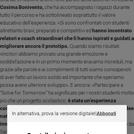
Cosima Bonivento,
che ha accompagnato i ragazzi durante
tutto il percorso e ha sottolineato soprattutto il valore
educativo dell’esperienza: «Si sono confrontati con studenti
altrettanto bravi, preparati e competitivi ed
hanno incontrato
relatori e coach straordinari che li hanno ispirati e guidati a
migliorare ancora il prototipo.
Quando siamo risultati
vincitori abbiamo provato una grande emozione e
soddisfazione e in un primo momento eravamo increduli, ma
grazie alle parole e ai complimenti di tutti siamo consapevoli
di aver fatto un lavoro solido ed importante che speriamo
possa avere ulteriore sviluppo». E ancora: «Partecipare a
“Solve for Tomorrow” ha significato per i nostri studenti molto
più che un progetto scolastico:
è stata un’esperienza
concreta di collaborazione, creatività e crescita, in cui idee
In alternativa, prova la versione digitale!
|
Abbonati
nate da bisogni reali si sono trasformate in soluzioni
innovative.
Vedere il progetto Active Balance riconosciuto da
Samsung e vivere l’Hackathon di Milano ha reso questo