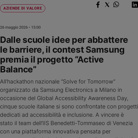
Chiesa
AZIENDE DI VALORE
Chiesa
Fede
26 maggio 2026 • 15:00
e
spiritualità
Dalle scuole idee per abbattere
Santi
le barriere, il contest Samsung
Devozione
premia il progetto “Active
e
fede
Balance”
Parola
del
All’hackathon nazionale “Solve for Tomorrow”
giorno
organizzato da Samsung Electronics a Milano in
Santo
occasione del Global Accessibility Awareness Day,
del
cinque scuole italiane si sono confrontate con progetti
giorno
dedicati ad accessibilità e inclusione. A vincere è
Società
stato il team dell’IIS Benedetti-Tommaseo di Venezia
e
con una piattaforma innovativa pensata per
valori