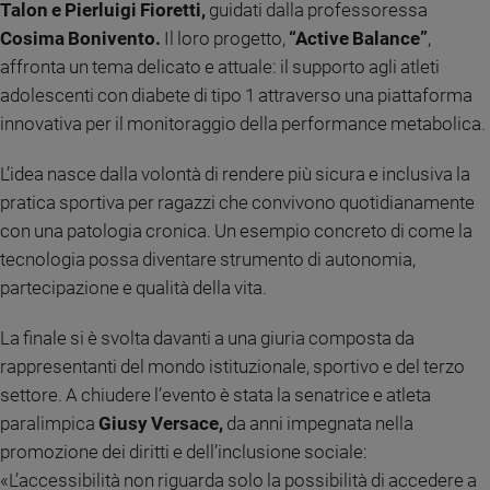
Talon e Pierluigi Fioretti,
guidati dalla professoressa
e
Cosima Bonivento.
Il loro progetto,
“Active Balance”
,
giovani
affronta un tema delicato e attuale: il supporto agli atleti
Adolescenza
adolescenti con diabete di tipo 1 attraverso una piattaforma
Bioetica
innovativa per il monitoraggio della performance metabolica.
L’idea nasce dalla volontà di rendere più sicura e inclusiva la
Vai
pratica sportiva per ragazzi che convivono quotidianamente
con una patologia cronica. Un esempio concreto di come la
tecnologia possa diventare strumento di autonomia,
Riflessioni
partecipazione e qualità della vita.
Foto
La finale si è svolta davanti a una giuria composta da
rappresentanti del mondo istituzionale, sportivo e del terzo
Video
settore. A chiudere l’evento è stata la senatrice e atleta
paralimpica
Giusy Versace,
da anni impegnata nella
Podcast
promozione dei diritti e dell’inclusione sociale:
«L’accessibilità non riguarda solo la possibilità di accedere a
Privacy