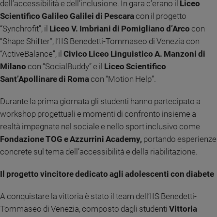
dell’accessibilità e dell’inclusione. In gara c’erano il
Liceo
Sanremo
Scientifico Galileo Galilei di Pescara
con il progetto
2026
“Synchrofit”, il
Liceo V. Imbriani di Pomigliano d’Arco
con
Cinema,
“Shape Shifter”, l’IIS Benedetti-Tommaseo di Venezia con
Tv
“ActiveBalance”, il
Civico Liceo Linguistico A. Manzoni di
e
Milano
con “SocialBuddy” e il
Liceo Scientifico
streaming
Sant’Apollinare di Roma
con “Motion Help”.
Libri
Musica
Durante la prima giornata gli studenti hanno partecipato a
Arte
workshop progettuali e momenti di confronto insieme a
Famiglia
realtà impegnate nel sociale e nello sport inclusivo come
ed
Fondazione TOG e Azzurrini Academy,
portando esperienze
educazione
concrete sul tema dell’accessibilità e della riabilitazione.
Genitori
e
Il progetto vincitore dedicato agli adolescenti con diabete
figli
Nonni
A conquistare la vittoria è stato il team dell’IIS Benedetti-
Coppia
Tommaseo di Venezia, composto dagli studenti
Vittoria
Scuola