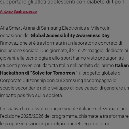
supportare gli atleti adolescenti con diabete di tipo 1
Ambiente
e
Antonio Sanfrancesco
Creato
Volontariato
Alla Smart Arena di Samsung Electronics a Milano, in
Diritti
occasione del
Global Accessibility Awareness Day
,
Aziende
l’innovazione si è trasformata in un laboratorio concreto di
di
inclusione sociale. Due giornate, il 21 e 22 maggio, dedicate ai
valore
giovani, alla tecnologia e allo sport hanno visto protagonisti
Caso
della
studenti provenienti da tutta Italia nell’ambito del primo
Italian
settimana
Hackathon di “Solve for Tomorrow”
, il progetto globale di
Migranti
Corporate Citizenship con cui Samsung accompagna le
Diversità
scuole secondarie nello sviluppo di idee capaci di generare un
e
impatto positivo sulla società.
inclusione
Costume
L’iniziativa ha coinvolto cinque scuole italiane selezionate per
l’edizione 2025/2026 del programma, chiamate a trasformare
Cultura
e
le proprie intuizioni in prototipi concreti legati ai temi
spettacoli