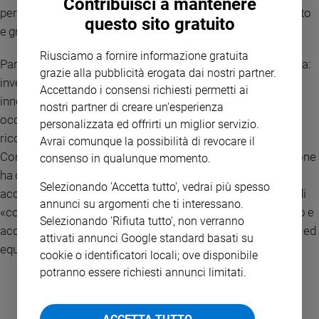
Contribuisci a mantenere
percorso ancora più significativo, tra entusiasmo, confronto
questo sito gratuito
e grande orgoglio per il lavoro svolto».
Riusciamo a fornire informazione gratuita
Parole che raccontano bene il senso profondo dell’iniziativa:
grazie alla pubblicità erogata dai nostri partner.
investire sulle nuove generazioni affinché tecnologia e
Accettando i consensi richiesti permetti ai
innovazione non restino strumenti astratti, ma diventino
nostri partner di creare un'esperienza
occasioni di inclusione e attenzione alle fragilità. Come ha
personalizzata ed offrirti un miglior servizio.
ricordato
Anastasia Buda
, Head of ESG, CSR & Internal
Avrai comunque la possibilità di revocare il
Communication di Samsung Electronics Italia, «l’innovazione
consenso in qualunque momento.
ha davvero valore solo quando è pensata per essere
Selezionando 'Accetta tutto', vedrai più spesso
accessibile a tutti» confermando l’intenzione dell’azienda di
annunci su argomenti che ti interessano.
«continuare a investire nei giovani, valorizzandone il talento e
Selezionando 'Rifiuta tutto', non verranno
accompagnandoli nella costruzione di un futuro più aperto ed
attivati annunci Google standard basati su
equo».
cookie o identificatori locali; ove disponibile
potranno essere richiesti annunci limitati.