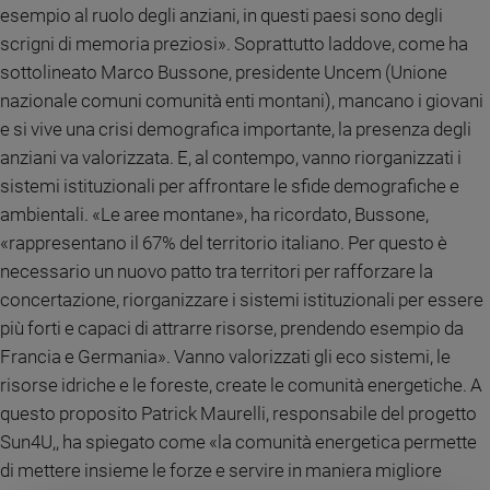
esempio al ruolo degli anziani, in questi paesi sono degli
Policy
scrigni di memoria preziosi». Soprattutto laddove, come ha
sottolineato Marco Bussone, presidente Uncem (Unione
Chi
nazionale comuni comunità enti montani), mancano i giovani
siamo
e si vive una crisi demografica importante, la presenza degli
anziani va valorizzata. E, al contempo, vanno riorganizzati i
Contatti
sistemi istituzionali per affrontare le sfide demografiche e
ambientali. «Le aree montane», ha ricordato, Bussone,
Pubblicità
«rappresentano il 67% del territorio italiano. Per questo è
necessario un nuovo patto tra territori per rafforzare la
Registrati
concertazione, riorganizzare i sistemi istituzionali per essere
più forti e capaci di attrarre risorse, prendendo esempio da
Redazione
Francia e Germania». Vanno valorizzati gli eco sistemi, le
risorse idriche e le foreste, create le comunità energetiche. A
Social
questo proposito Patrick Maurelli, responsabile del progetto
Sun4U,, ha spiegato come «la comunità energetica permette
di mettere insieme le forze e servire in maniera migliore