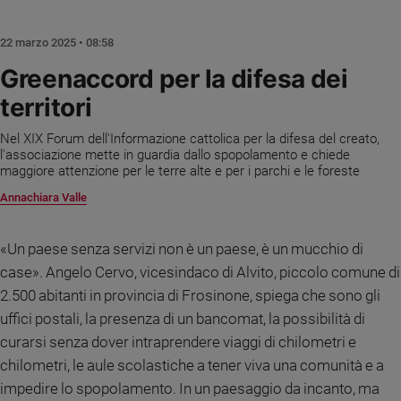
Chiesa
Chiesa
22 marzo 2025 • 08:58
Fede
Greenaccord per la difesa dei
e
territori
spiritualità
Santi
Nel XIX Forum dell'Informazione cattolica per la difesa del creato,
Devozione
l'associazione mette in guardia dallo spopolamento e chiede
maggiore attenzione per le terre alte e per i parchi e le foreste
e
fede
Annachiara Valle
Parola
del
«Un paese senza servizi non è un paese, è un mucchio di
giorno
case». Angelo Cervo, vicesindaco di Alvito, piccolo comune di
Santo
2.500 abitanti in provincia di Frosinone, spiega che sono gli
del
giorno
uffici postali, la presenza di un bancomat, la possibilità di
curarsi senza dover intraprendere viaggi di chilometri e
Società
chilometri, le aule scolastiche a tener viva una comunità e a
e
valori
impedire lo spopolamento. In un paesaggio da incanto, ma