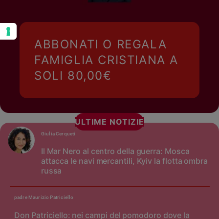
ABBONATI O REGALA
FAMIGLIA CRISTIANA A
SOLI 80,00€
ULTIME NOTIZIE
Giulia Cerqueti
Il Mar Nero al centro della guerra: Mosca
attacca le navi mercantili, Kyiv la flotta ombra
russa
padre Maurizio Patriciello
Don Patriciello: nei campi del pomodoro dove la