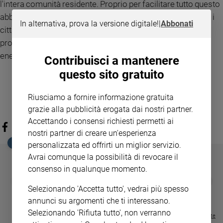
l'intera comunità residente. Proprio per facilitare tutto questo
abbiamo creato una app gratuita Sun4U attraverso la quale i
In alternativa, prova la versione digitale!
|
Abbonati
cittadini possono incontrarsi, mettere a disposizione le
proprie competenze e creare così insieme una comunità
energetica».
Contribuisci a mantenere
questo sito gratuito
Riusciamo a fornire informazione gratuita
grazie alla pubblicità erogata dai nostri partner.
Accettando i consensi richiesti permetti ai
nostri partner di creare un'esperienza
EDICOLA SAN PAOLO
personalizzata ed offrirti un miglior servizio.
Avrai comunque la possibilità di revocare il
consenso in qualunque momento.
GBABY
FAMIGLIA CRISTIANA
GBABY DIGITA
❮
❯
€ 34,80
€ 21,90
€ 104,00
€ 83,00
ABBONAMEN
37%
20%
Selezionando 'Accetta tutto', vedrai più spesso
€ 16,99
annunci su argomenti che ti interessano.
Selezionando 'Rifiuta tutto', non verranno
Visualizza tutte le riviste