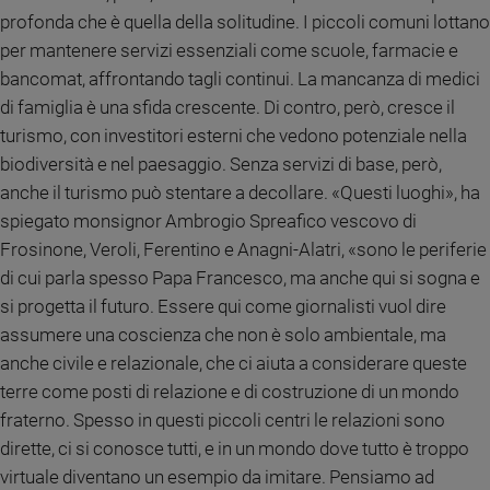
e
profonda che è quella della solitudine. I piccoli comuni lottano
giovani
per mantenere servizi essenziali come scuole, farmacie e
Adolescenza
bancomat, affrontando tagli continui. La mancanza di medici
Bioetica
di famiglia è una sfida crescente. Di contro, però, cresce il
turismo, con investitori esterni che vedono potenziale nella
biodiversità e nel paesaggio. Senza servizi di base, però,
Vai
anche il turismo può stentare a decollare. «Questi luoghi», ha
spiegato monsignor Ambrogio Spreafico vescovo di
Frosinone, Veroli, Ferentino e Anagni-Alatri, «sono le periferie
Riflessioni
di cui parla spesso Papa Francesco, ma anche qui si sogna e
si progetta il futuro. Essere qui come giornalisti vuol dire
Foto
assumere una coscienza che non è solo ambientale, ma
anche civile e relazionale, che ci aiuta a considerare queste
Video
terre come posti di relazione e di costruzione di un mondo
fraterno. Spesso in questi piccoli centri le relazioni sono
Podcast
dirette, ci si conosce tutti, e in un mondo dove tutto è troppo
virtuale diventano un esempio da imitare. Pensiamo ad
Privacy