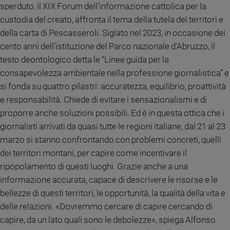
sperduto, il XIX Forum dell’informazione cattolica per la
Ambiente
e
custodia del creato, affronta il tema della tutela dei territori e
Creato
della carta di Pescasseroli. Siglato nel 2023, in occasione dei
Volontariato
cento anni dell’istituzione del Parco nazionale d’Abruzzo, il
Diritti
testo deontologico detta le “Linee guida per la
Aziende
consapevolezza ambientale nella professione giornalistica” e
di
si fonda su quattro pilastri: accuratezza, equilibrio, proattività
valore
e responsabilità. Chiede di evitare i sensazionalismi e di
Caso
proporre anche soluzioni possibili. Ed è in questa ottica che i
della
settimana
giornalisti arrivati da quasi tutte le regioni italiane, dal 21 al 23
Migranti
marzo si stanno confrontando con problemi concreti, quelli
Diversità
dei territori montani, per capire come incentivare il
e
ripopolamento di questi luoghi. Grazie anche a una
inclusione
informazione accurata, capace di descrivere le risorse e le
Costume
bellezze di questi territori, le opportunità, la qualità della vita e
delle relazioni. «Dovremmo cercare di capire cercando di
Cultura
e
capire, da un lato quali sono le debolezze», spiega Alfonso
spettacoli