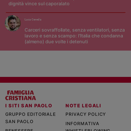
dignità vince sul caporalato
Luca Cereda
Carceri sovraffollate, senza ventilatori, senza
lavoro e senza scampo: l'Italia che condanna
(almeno) due volte i detenuti
I SITI SAN PAOLO
NOTE LEGALI
GRUPPO EDITORIALE
PRIVACY POLICY
SAN PAOLO
INFORMATIVA
BENESSERE
WHISTLEBLOWING