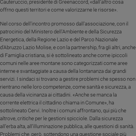
Cauteruccio, presidente di Greenaccord, «dall’altro cosa
Sanremo
offrno questi territori e come valorizzarne le risorse».
2026
Cinema,
Nel corso dell'incontro promosso dall'associazione, con il
Tv
patrocinio del Ministero dell'Ambiente e della Sicurezza
e
Energetica, della Regione Lazio e del Parco Nazionale
streaming
d'Abruzzo Lazio Molise, e con la partnership, fra gli altri, anche
Libri
di Famiglia cristiana, si è sottolineato anche come ipiccoli
Musica
comuni nelle aree montane sono categorizzati come aree
Arte
interne e svantaggiate a causa della lontananza dai grandi
Famiglia
servizi. I sindaci si trovano a gestire problemi che spesso non
ed
rientrano nelle loro competenze, come sanità e sicurezza, a
educazione
causa della vicinanza ai cittadini. «Anche se manca la
Genitori
corrente elettrica il cittadino chiama in Comune», ha
e
sottolineato Cervi. Inoltre i comuni affrontano, qui più che
figli
altrove, critiche per le gestioni spicciole. Dalla sicurezza
Nonni
all’erba alta, all’illuminazione pubblica, alle questioni di sanità.
Coppia
Problemi che, però, sottendono una questione sociale più
Scuola