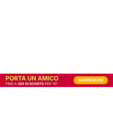
In alternativa, prova la versione digitale!
|
Abbonati
Contribuisci a mantenere questo sito gratuito
Riusciamo a fornire informazione gratuita grazie alla pubblicità erogata dai nostri
partner.
Accettando i consensi richiesti permetti ai nostri partner di creare un'esperienza