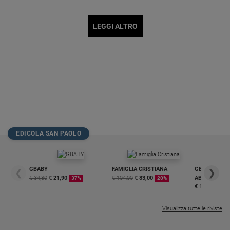
LEGGI ALTRO
EDICOLA SAN PAOLO
GBABY
FAMIGLIA CRISTIANA
GBABY DIGITA
❮
❯
€ 34,80
€ 21,90
€ 104,00
€ 83,00
ABBONAMEN
37%
20%
€ 16,99
Visualizza tutte le riviste