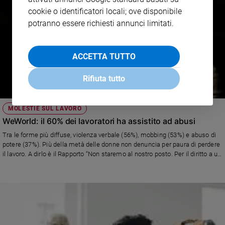
cookie o identificatori locali; ove disponibile
potranno essere richiesti annunci limitati.
ACCETTA TUTTO
Rifiuta tutto
MOLESTIE SUL LAVORO
WeWorld: il 60% dei lavoratori ha assistito ad abusi
Tra le forme più diffuse, violenza verbale (56%), mobbing (53%) e abuso di
potere (37%). Più della metà delle donne non denuncia per paura di perdere
il lavoro. A dirlo è il Rapporto “Non staremo al nostro posto. Per il diritto a un
lavoro libero da molestie e violenze” di WeWorld