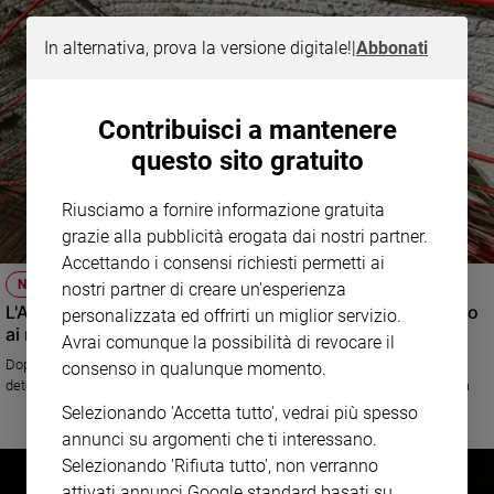
In alternativa, prova la versione digitale!
|
Abbonati
Contribuisci a mantenere
questo sito gratuito
Riusciamo a fornire informazione gratuita
grazie alla pubblicità erogata dai nostri partner.
Accettando i consensi richiesti permetti ai
NATALE DI VALORE 2024
nostri partner di creare un'esperienza
L'Academy di Autostrade per l'Italia che forma e dà lavoro
personalizzata ed offrirti un miglior servizio.
ai rifugiati
Avrai comunque la possibilità di revocare il
Dopo un percorso formativo, undici richiedenti asilo giunti in Italia e un
consenso in qualunque momento.
detenuto sono stati assunti come carpentieri in un cantiere della Società
Selezionando 'Accetta tutto', vedrai più spesso
annunci su argomenti che ti interessano.
Selezionando 'Rifiuta tutto', non verranno
attivati annunci Google standard basati su