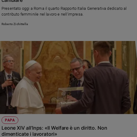
Ambiente
Presentato oggi a Roma il quarto Rapporto Italia Generativa dedicato al
e
contributo femminile nel lavoro e nell’impresa.
Creato
Roberto Zichittella
Volontariato
Diritti
Aziende
di
valore
Caso
della
settimana
Migranti
Diversità
e
inclusione
Costume
PAPA
Cultura
Leone XIV all’Inps: «Il Welfare è un diritto. Non
e
dimenticate i lavoratori»
spettacoli