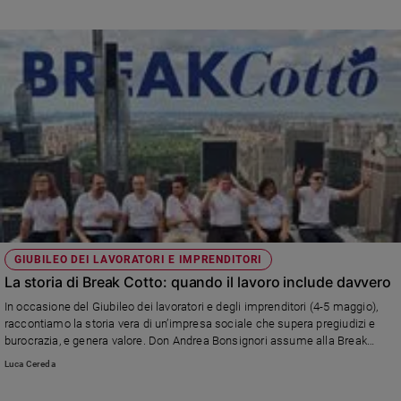
GIUBILEO DEI LAVORATORI E IMPRENDITORI
La storia di Break Cotto: quando il lavoro include davvero
In occasione del Giubileo dei lavoratori e degli imprenditori (4-5 maggio),
raccontiamo la storia vera di un’impresa sociale che supera pregiudizi e
burocrazia, e genera valore. Don Andrea Bonsignori assume alla Break
Cotto persone con autismo in un’impresa vera: «Non facciamo assistenza:
Luca Cereda
paghiamo gli stipendi e generiamo diritti e dignità»