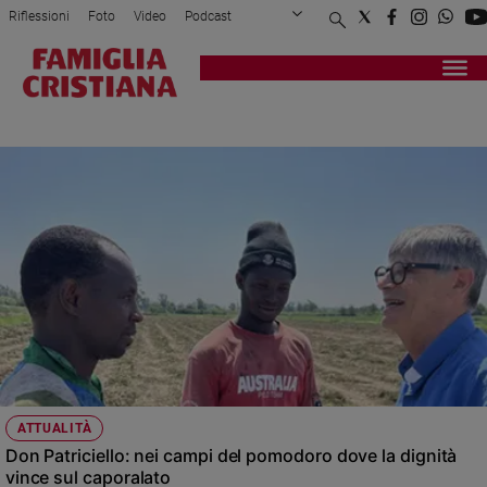
Riflessioni
Foto
Video
Podcast
Privacy Policy
Chi siamo
Contatti
Pubblicità
Attualità
Registrati
Redazione
Italia
LAVORO
Cronaca
Politica
Mondo
Economia
Legalità
e
giustizia
Sport
Interviste
Papa
ATTUALITÀ
Papa
Don Patriciello: nei campi del pomodoro dove la dignità
vince sul caporalato