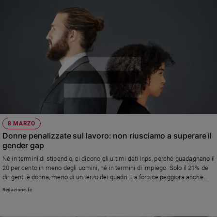
8 MARZO
Donne penalizzate sul lavoro: non riusciamo a superare il
gender gap
Né in termini di stipendio, ci dicono gli ultimi dati Inps, perché guadagnano il
20 per cento in meno degli uomini, né in termini di impiego. Solo il 21% dei
dirigenti è donna, meno di un terzo dei quadri. La forbice peggiora anche
con la pensione. Eppure, sono più istruite
Redazione.fc