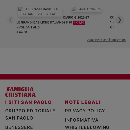
DIARIO G 2026-27
COLLANA ARS
❮
❯
LE GRANDI BASILICHE ITALIANE
€ 8,90
1 - 2
- € 8,90
- VOL DA 1 AL 5
€ 18,50
€ 64,50
Visualizza tutte le collection
I SITI SAN PAOLO
NOTE LEGALI
GRUPPO EDITORIALE
PRIVACY POLICY
SAN PAOLO
INFORMATIVA
BENESSERE
WHISTLEBLOWING