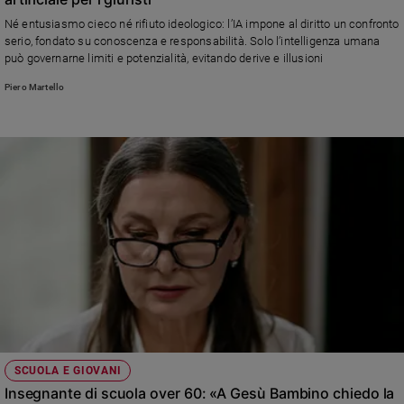
e
Né entusiasmo cieco né rifiuto ideologico: l’IA impone al diritto un confronto
giovani
serio, fondato su conoscenza e responsabilità. Solo l’intelligenza umana
può governarne limiti e potenzialità, evitando derive e illusioni
Adolescenza
Bioetica
Piero Martello
Vai
Riflessioni
Foto
Video
Podcast
SCUOLA E GIOVANI
Insegnante di scuola over 60: «A Gesù Bambino chiedo la
Privacy