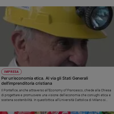
IMPRESA
Per un’economia etica. Al via gli Stati Generali
dell’imprenditoria cristiana
Il Pontefice, anche attraverso all’Economy of Francesco, chiede alla Chiesa
di progettare e promuovere una visione dell’economia che coniughi etica e
sostena sostenibilità. In quest’ottica all’Università Cattolica di Milano si
terrà il primo - di tre - appuramenti degli “Stati generali dell’imprenditoria
cristiana”, che ragioneranno su un nuovo modello di sviluppo sostenibile a