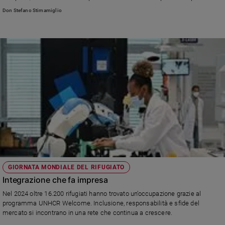
licenziarsi...» Leggi la risposta di don Stefano: alcuni consigli per affrontare
Don Stefano Stimamiglio
una situazione molto sgradevole e non facile: la ragazza rischia di avere un
mondo contro...
GIORNATA MONDIALE DEL RIFUGIATO
Integrazione che fa impresa
Nel 2024 oltre 16.200 rifugiati hanno trovato un’occupazione grazie al
programma UNHCR Welcome. Inclusione, responsabilità e sfide del
mercato si incontrano in una rete che continua a crescere.