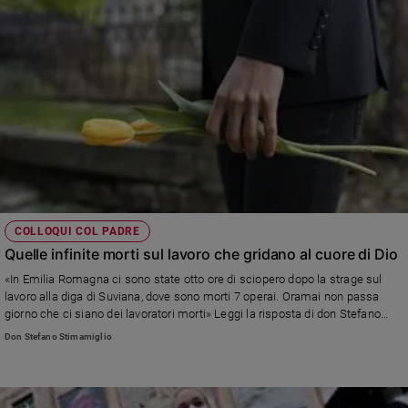
COLLOQUI COL PADRE
Quelle infinite morti sul lavoro che gridano al cuore di Dio
«In Emilia Romagna ci sono state otto ore di sciopero dopo la strage sul
lavoro alla diga di Suviana, dove sono morti 7 operai. Oramai non passa
giorno che ci siano dei lavoratori morti» Leggi la risposta di don Stefano
Stimamiglio, direttore di Famiglia Cristiana
Don Stefano Stimamiglio