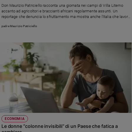
Chiesa
Don Maurizio Patriciello racconta una giornata nei campi di Villa Literno
Chiesa
accanto ad agricoltori e braccianti africani regolarmente assunti. Un
reportage che denuncia lo sfruttamento ma mostra anche l'Italia che lavora
con dignità, rispetto e giustizia.
Fede
padre Maurizio Patriciello
e
spiritualità
Santi
Devozione
e
fede
Parola
del
giorno
Santo
del
giorno
Società
ECONOMIA
e
Le donne “colonne invisibili” di un Paese che fatica a
valori
cambiare