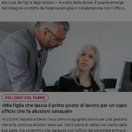
alla cura dei figli e degli anziani – è svolto dalle donne. È quanto emerge
dall’indagine condotta da Federcasalinghe in collaborazione con l’Ufficio
OIL per l’Italia e San Marino, che mette in luce l’impatto sociale ed
economico di un’attività essenziale ma spesso invisibile
COLLOQUI COL PADRE
«Mia figlia che lascia il primo posto di lavoro per un capo
ufficio che fa allusioni sessuali»
«A 25 anni lascerà a breve il suo primo e agognato lavoro per una persona
che le fa continue allusioni sessuali. Ora è piena di rabbia, noi siamo dalla
sua parte, ma vorremmo che parlasse con l'ufficio del personale prima di