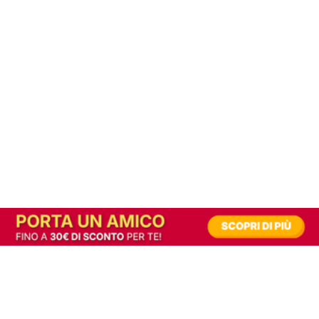
In alternativa, prova la versione digitale!
|
Abbonati
Contribuisci a mantenere questo sito gratuito
Riusciamo a fornire informazione gratuita grazie alla pubblicità erogata dai nostri
partner.
Accettando i consensi richiesti permetti ai nostri partner di creare un'esperienza