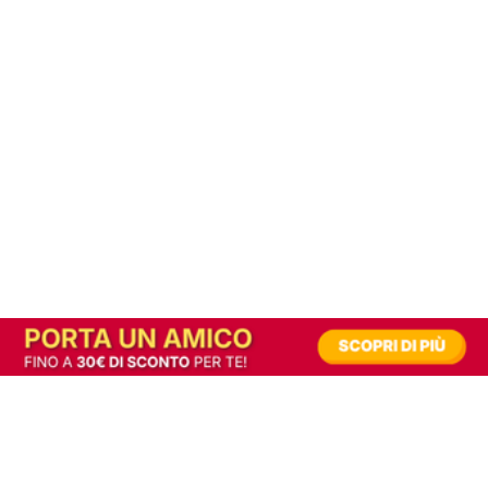
In alternativa, prova la versione digitale!
|
Abbonati
Contribuisci a mantenere questo sito gratuito
Riusciamo a fornire informazione gratuita grazie alla pubblicità erogata dai nostri
partner.
Accettando i consensi richiesti permetti ai nostri partner di creare un'esperienza