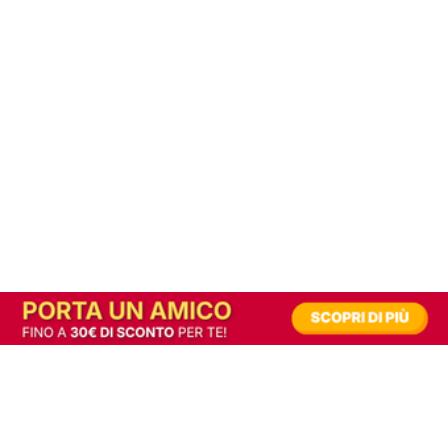
In alternativa, prova la versione digitale!
|
Abbonati
Contribuisci a mantenere questo sito gratuito
Riusciamo a fornire informazione gratuita grazie alla pubblicità erogata dai nostri
partner.
Accettando i consensi richiesti permetti ai nostri partner di creare un'esperienza