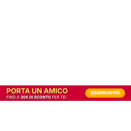
In alternativa, prova la versione digitale!
|
Abbonati
Contribuisci a mantenere questo sito gratuito
Riusciamo a fornire informazione gratuita grazie alla pubblicità erogata dai nostri
partner.
Accettando i consensi richiesti permetti ai nostri partner di creare un'esperienza