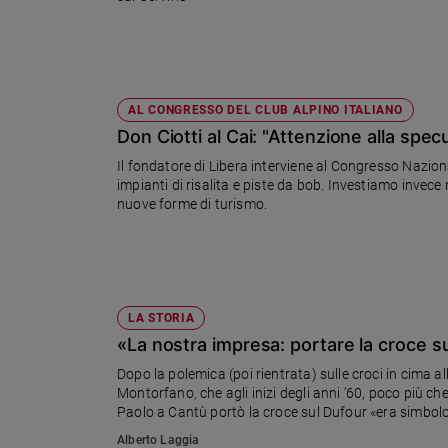
Sanremo
2026
Cinema,
Tv
AL CONGRESSO DEL CLUB ALPINO ITALIANO
e
Don Ciotti al Cai: "Attenzione alla spec
streaming
Libri
Il fondatore di Libera interviene al Congresso Naziona
impianti di risalita e piste da bob. Investiamo invece
Musica
nuove forme di turismo.
Arte
Famiglia
ed
educazione
LA STORIA
Genitori
«La nostra impresa: portare la croce 
e
figli
Dopo la polemica (poi rientrata) sulle croci in cima
Montorfano, che agli inizi degli anni ’60, poco più c
Nonni
Paolo a Cantù portò la croce sul Dufour «era simbolo
Coppia
Alberto Laggia
Scuola