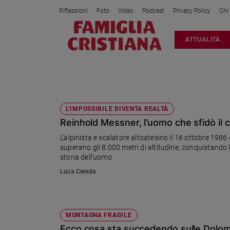
Riflessioni
Foto
Video
Podcast
Privacy Policy
Chi
Attualità
ATTUALITÀ
Italia
Cronaca
Politica
MONTAGNA
Mondo
Economia
L'IMPOSSIBILE DIVENTA REALTÀ
Reinhold Messner, l’uomo che sfidò il c
Legalità
e
L’alpinista e scalatore altoatesino il 16 ottobre 1986
giustizia
superano gli 8.000 metri di altitudine, conquistando 
Sport
storia dell’uomo
Interviste
Luca Cereda
Papa
Papa
MONTAGNA FRAGILE
Ecco cosa sta succedendo sulle Dolomi