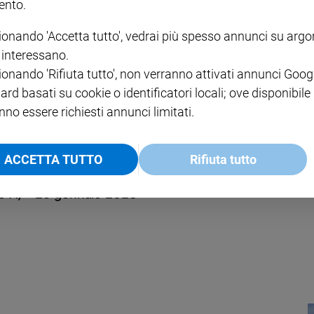
nto.
ionando 'Accetta tutto', vedrai più spesso annunci su arg
 A) - 5 febbraio 2023
i interessano.
ionando 'Rifiuta tutto', non verranno attivati annunci Goog
ard basati su cookie o identificatori locali; ove disponibile
nno essere richiesti annunci limitati.
ACCETTA TUTTO
Rifiuta tutto
o A) - 29 gennaio 2023