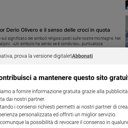
r Derio Olivero e il senso delle croci in quota
e sul significato dei simboli religiosi posti sulle nostre montagne. Nei
si alpini. «Un simbolo ha senso se è condiviso», puntualizza
più la maggioranza. Dobbiamo chiederci perché vogliamo continuare
no spazi di tutti, quando poi, magari, non abbiamo neppure più un
nativa, prova la versione digitale!
|
Abbonati
sapevolezza, valori vissuti e non solo proclamati, il tutto
ontribuisci a mantenere questo sito gratui
di una Rsa vanno a sciare
iamo a fornire informazione gratuita grazie alla pubblicità
 Tesino (Trento), hanno trascorso una giornata sulla neve, qualcuno
ta dai nostri partner.
tando i consensi richiesti permetti ai nostri partner di crea
perienza personalizzata ed offrirti un miglior servizio.
 comunque la possibilità di revocare il consenso in qualu