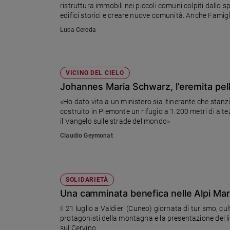
ristruttura immobili nei piccoli comuni colpiti dallo 
Ambiente
edifici storici e creare nuove comunità. Anche Famig
e
racconta come invertire la tendenza
Creato
Luca Cereda
Volontariato
Diritti
Aziende
VICINO DEL CIELO
di
Johannes Maria Schwarz, l’eremita pelle
valore
«Ho dato vita a un ministero sia itinerante che sta
Caso
costruito in Piemonte un rifugio a 1.200 metri di alt
della
il Vangelo sulle strade del mondo»
settimana
Claudio Geymonat
Migranti
Diversità
e
inclusione
SOLIDARIETÀ
Costume
Una camminata benefica nelle Alpi Ma
Il 21 luglio a Valdieri (Cuneo) giornata di turismo, c
Cultura
e
protagonisti della montagna e la presentazione del l
spettacoli
sul Cervino