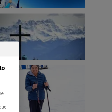
to
re
nque