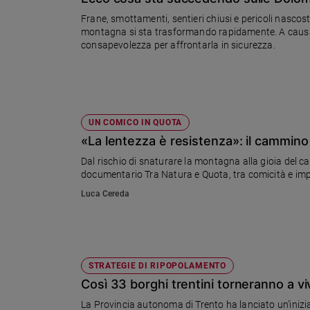
Chiesa
Frane, smottamenti, sentieri chiusi e pericoli nasco
Chiesa
montagna si sta trasformando rapidamente. A causa d
consapevolezza per affrontarla in sicurezza.
Fede
e
spiritualità
Santi
Devozione
UN COMICO IN QUOTA
e
«La lentezza è resistenza»: il cammino 
fede
Dal rischio di snaturare la montagna alla gioia del ca
Parola
documentario Tra Natura e Quota, tra comicità e imp
del
Luca Cereda
giorno
Santo
del
giorno
STRATEGIE DI RIPOPOLAMENTO
Società
Così 33 borghi trentini torneranno a v
e
valori
La Provincia autonoma di Trento ha lanciato un’inizia