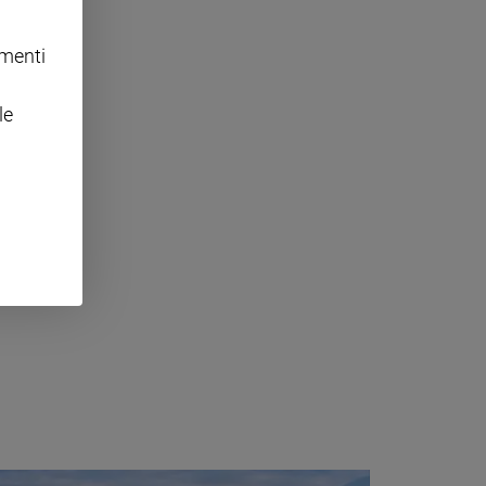
omenti
le