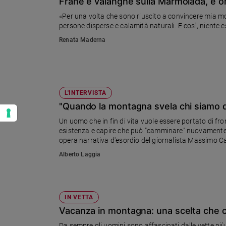
Frane e valanghe sulla Marmolada, e or
«Per una volta che sono riuscito a convincere mia mog
persone disperse e calamità naturali. E così, niente es
Renata Maderna
L'INTERVISTA
"Quando la montagna svela chi siamo 
Un uomo che in fin di vita vuole essere portato di fronte alla "sua" montagna 
esistenza e capire che può "camminare" nuovamente v
opera narrativa d'esordio del giornalista Massimo Ca
Alberto Laggia
IN VETTA
Vacanza in montagna: una scelta che ci 
Da sempre gli uomini sono affascinati dalle vette più 