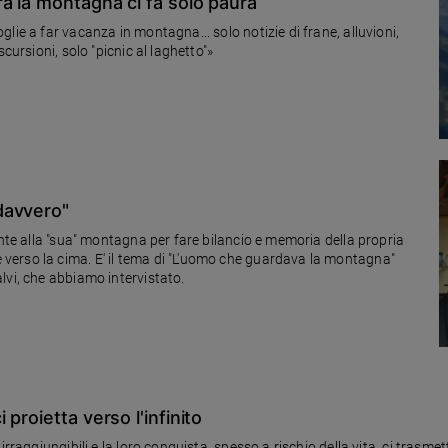
a la montagna ci fa solo paura
lie a far vacanza in montagna... solo notizie di frane, alluvioni,
cursioni, solo "picnic al laghetto"»
davvero"
per fare bilancio e memoria della propria
erso la cima. E' il tema di "L'uomo che guardava la montagna"
lvi, che abbiamo intervistato.
proietta verso l'infinito
irraggiungibili e la loro conquista, spesso a rischio della vita, ci trasm