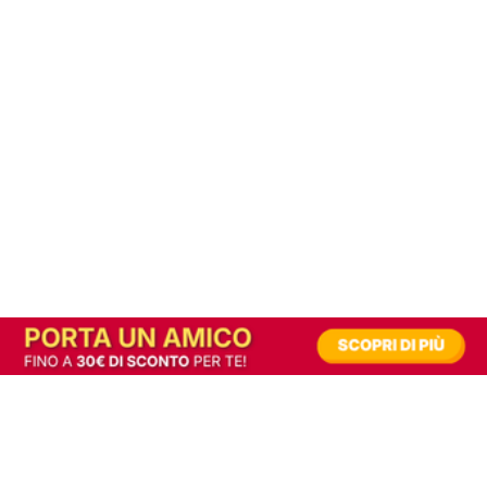
In alternativa, prova la versione digitale!
|
Abbonati
Contribuisci a mantenere questo sito gratuito
Riusciamo a fornire informazione gratuita grazie alla pubblicità erogata dai nostri
partner.
Accettando i consensi richiesti permetti ai nostri partner di creare un'esperienza