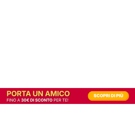
In alternativa, prova la versione digitale!
|
Abbonati
Contribuisci a mantenere questo sito gratuito
Riusciamo a fornire informazione gratuita grazie alla pubblicità erogata dai nostri
partner.
Accettando i consensi richiesti permetti ai nostri partner di creare un'esperienza