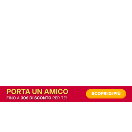
In alternativa, prova la versione digitale!
|
Abbonati
Contribuisci a mantenere questo sito gratuito
Riusciamo a fornire informazione gratuita grazie alla pubblicità erogata dai nostri
partner.
Accettando i consensi richiesti permetti ai nostri partner di creare un'esperienza