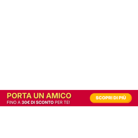
In alternativa, prova la versione digitale!
|
Abbonati
Contribuisci a mantenere questo sito gratuito
Riusciamo a fornire informazione gratuita grazie alla pubblicità erogata dai nostri
partner.
Accettando i consensi richiesti permetti ai nostri partner di creare un'esperienza