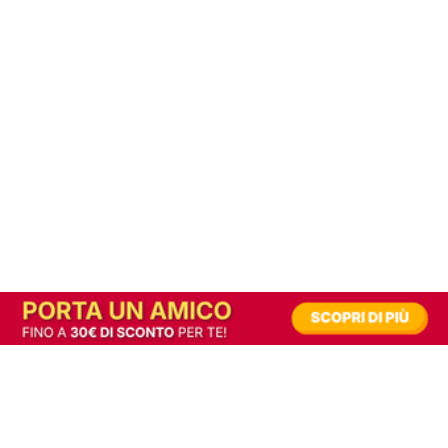
In alternativa, prova la versione digitale!
|
Abbonati
Contribuisci a mantenere questo sito gratuito
Riusciamo a fornire informazione gratuita grazie alla pubblicità erogata dai nostri
partner.
Accettando i consensi richiesti permetti ai nostri partner di creare un'esperienza