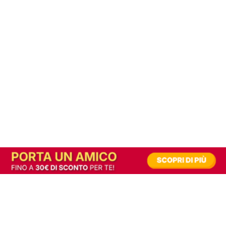
In alternativa, prova la versione digitale!
|
Abbonati
Contribuisci a mantenere questo sito gratuito
Riusciamo a fornire informazione gratuita grazie alla pubblicità erogata dai nostri
partner.
Accettando i consensi richiesti permetti ai nostri partner di creare un'esperienza