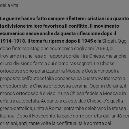
della vita.
Sanremo
2026
Le guerre hanno fatto sempre riflettere i cristiani su quanto
Cinema,
la divisione tra loro favorisca il conflitto. Il movimento
Tv
ecumenico nasce anche da questa riflessione dopo il
e
streaming
1914-1918. Il tema fu ripreso dopo il 1945 e la
Shoah. Oggi,
Libri
dopo l’intensa stagione ecumenica dagli anni ’70/80, ci
Musica
troviamo in una fase di rapporti cordiali tra Chiese, ma anche
Arte
di una divisione forte a cui siamo rassegnati. Le Chiese
ortodosse sono polarizzate tra Mosca e Costantinopoli a
Famiglia
proposito dell’autocefalia concessa da questo Patriarcato a
ed
educazione
un settore della Chiesa ortodossa ucraina. Oggi, in Ucraina, il
mondo ortodosso è diviso in una Chiesa fedele a Mosca e in
Genitori
e
un’altra autocefala. Accanto a queste due Chiese, c’è quella
figli
greco-cattolica, unita a Roma: entrambe celebrano la stessa
Nonni
liturgia. Dopo il Novecento, la pace non è sorretta dall’unità dei
Coppia
cristiani, anzi, tante volte la conflittualità è sorretta dal
Scuola