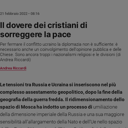
Chiesa
Chiesa
21 febbraio 2022 • 08:16
Fede
Il dovere dei cristiani di
e
sorreggere la pace
spiritualità
Santi
Per fermare il conflitto ucraino la diplomazia non è sufficiente: è
Devozione
necessario anche un coinvolgimento dell'opinione pubblica e delle
Chiese. Sono ancora troppi i nazionalismi religiosi e le divisioni (di
e
Andrea Riccardi)
fede
Andrea Riccardi
Parola
del
giorno
Le tensioni tra Russia e Ucraina si inseriscono nel più
Santo
complesso assestamento geopolitico, dopo la fine della
del
geografia della guerra fredda. Il ridimensionamento dello
giorno
spazio di Mosca ha indotto un processo di
umiliazione
Società
della dimensione imperiale della Russia e una sua maggiore
e
sensibilità all’allargamento della Nato e dell’Ue nello spazio
valori