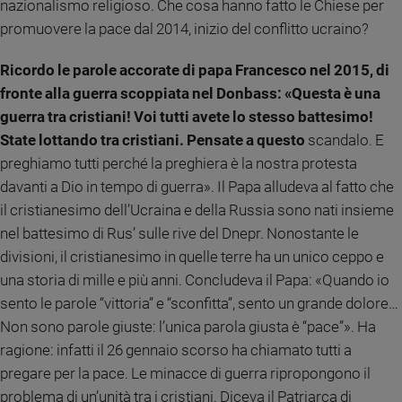
nazionalismo religioso. Che cosa hanno fatto le Chiese per
e
promuovere la pace dal 2014, inizio del conflitto ucraino?
giovani
Adolescenza
Ricordo le parole accorate di papa Francesco nel 2015, di
Bioetica
fronte alla guerra scoppiata nel Donbass: «Questa è una
guerra tra cristiani! Voi tutti avete lo stesso battesimo!
State lottando tra cristiani. Pensate a questo
scandalo. E
Vai
preghiamo tutti perché la preghiera è la nostra protesta
davanti a Dio in tempo di guerra». Il Papa alludeva al fatto che
il cristianesimo dell’Ucraina e della Russia sono nati insieme
Riflessioni
nel battesimo di Rus’ sulle rive del Dnepr. Nonostante le
divisioni, il cristianesimo in quelle terre ha un unico ceppo e
Foto
una storia di mille e più anni. Concludeva il Papa: «Quando io
sento le parole “vittoria” e “sconfitta”, sento un grande dolore…
Video
Non sono parole giuste: l’unica parola giusta è “pace”». Ha
Podcast
ragione: infatti il 26 gennaio scorso ha chiamato tutti a
pregare per la pace. Le minacce di guerra ripropongono il
Privacy
problema di un’unità tra i cristiani. Diceva il Patriarca di