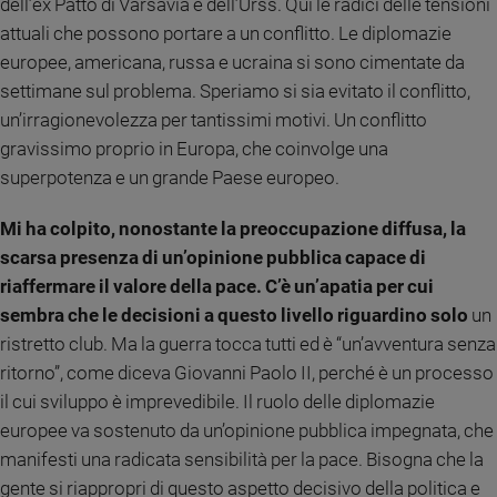
dell’ex Patto di Varsavia e dell’Urss. Qui le radici delle tensioni
Ambiente
attuali che possono portare a un conflitto. Le diplomazie
e
europee, americana, russa e ucraina si sono cimentate da
Creato
settimane sul problema. Speriamo si sia evitato il conflitto,
Volontariato
un’irragionevolezza per tantissimi motivi. Un conflitto
Diritti
gravissimo proprio in Europa, che coinvolge una
Aziende
di
superpotenza e un grande Paese europeo.
valore
Caso
Mi ha colpito, nonostante la preoccupazione diffusa, la
della
scarsa presenza di un’opinione pubblica capace di
settimana
riaffermare il valore della pace. C’è un’apatia per cui
Migranti
sembra che le decisioni a questo livello riguardino solo
un
Diversità
ristretto club. Ma la guerra tocca tutti ed è “un’avventura senza
e
ritorno”, come diceva Giovanni Paolo II, perché è un processo
inclusione
il cui sviluppo è imprevedibile. Il ruolo delle diplomazie
Costume
europee va sostenuto da un’opinione pubblica impegnata, che
Cultura
manifesti una radicata sensibilità per la pace. Bisogna che la
e
gente si riappropri di questo aspetto decisivo della politica e
spettacoli