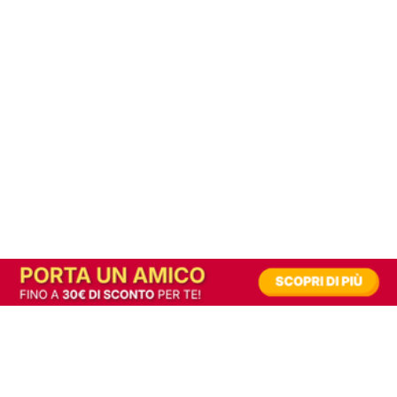
In alternativa, prova la versione digitale!
|
Abbonati
Contribuisci a mantenere questo sito gratuito
Riusciamo a fornire informazione gratuita grazie alla pubblicità erogata dai nostri
partner.
Accettando i consensi richiesti permetti ai nostri partner di creare un'esperienza