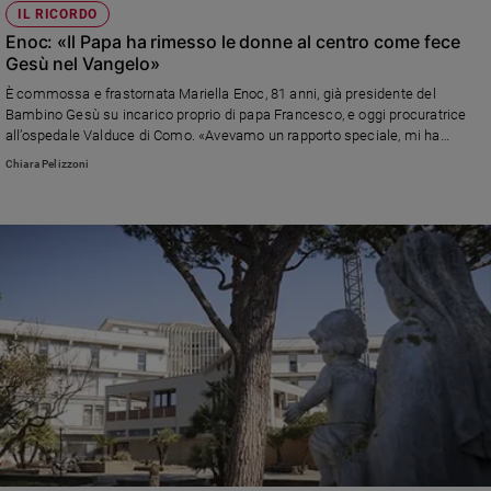
IL RICORDO
Enoc: «Il Papa ha rimesso le donne al centro come fece
Gesù nel Vangelo»
È commossa e frastornata Mariella Enoc, 81 anni, già presidente del
Bambino Gesù su incarico proprio di papa Francesco, e oggi procuratrice
all’ospedale Valduce di Como. «Avevamo un rapporto speciale, mi ha
permesso di fare grandi cose. Era un uomo di preghiera e nel silenzio
Chiara Pelizzoni
trovava la sua forza più grande»