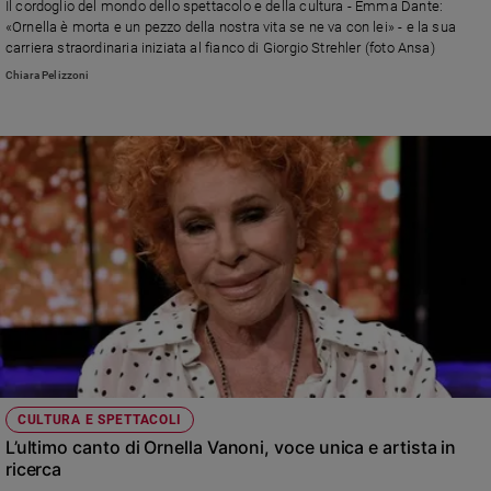
Il cordoglio del mondo dello spettacolo e della cultura - Emma Dante:
e
«Ornella è morta e un pezzo della nostra vita se ne va con lei» - e la sua
giovani
carriera straordinaria iniziata al fianco di Giorgio Strehler (foto Ansa)
Adolescenza
Chiara Pelizzoni
Bioetica
Vai
Riflessioni
Foto
Video
CULTURA E SPETTACOLI
Podcast
L’ultimo canto di Ornella Vanoni, voce unica e artista in
ricerca
Privacy