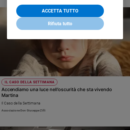
ACCETTA TUTTO
Rifiuta tutto
IL CASO DELLA SETTIMANA
Accendiamo una luce nell’oscurità che sta vivendo
Martina
Il Caso della Settimana
Associazione Don Giuseppe Zilli