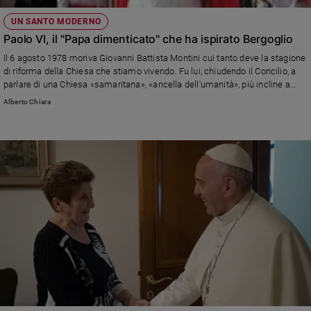
UN SANTO MODERNO
Paolo VI, il "Papa dimenticato" che ha ispirato Bergoglio
Il 6 agosto 1978 moriva Giovanni Battista Montini cui tanto deve la stagione
di riforma della Chiesa che stiamo vivendo. Fu lui, chiudendo il Concilio, a
parlare di una Chiesa «samaritana», «ancella dell'umanità», più incline a
«incoraggianti rimedi» che a «deprimenti diagnosi», a «messaggi di fiducia»
Alberto Chiara
che a «funesti presagi»