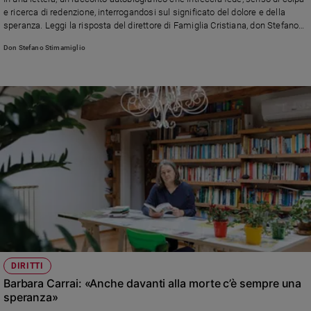
Chiesa
e ricerca di redenzione, interrogandosi sul significato del dolore e della
Chiesa
speranza. Leggi la risposta del direttore di Famiglia Cristiana, don Stefano
Stimamiglio
Don Stefano Stimamiglio
Fede
e
spiritualità
Santi
Devozione
e
fede
Parola
del
giorno
Santo
del
giorno
DIRITTI
Società
Barbara Carrai: «Anche davanti alla morte c’è sempre una
e
speranza»
valori