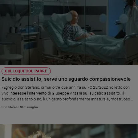
COLLOQUI COL PADRE
Suicidio assistito, serve uno sguardo compassionevole
«Egregio don Stefano, ormai oltre due anni fa su FC 25/2022 ho letto con
vivo interesse l’intervento di Giuseppe Anzani sul suicidio assistito. Il
suicidio, assistito o no, è un gesto profondamente innaturale, mostruoso
nella sua progettazione ed esecuzione» Leggi la risposta di don Stefano
Don Stefano Stimamiglio
Stimamiglio, direttore di Famiglia Cristiana