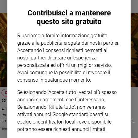
Contribuisci a mantenere
questo sito gratuito
Riusciamo a fornire informazione gratuita
grazie alla pubblicità erogata dai nostri partner.
Accettando i consensi richiesti permetti ai
nostri partner di creare un'esperienza
personalizzata ed offrirti un miglior servizio.
Avrai comunque la possibilità di revocare il
consenso in qualunque momento.
Selezionando 'Accetta tutto', vedrai più spesso
CHIESA
annunci su argomenti che ti interessano.
Chiara Luce Badano, la ragazza che illuminò la morte
Selezionando 'Rifiuta tutto', non verranno
A 17 anni reagisce al tumore con il sorriso, trasformando il calvario della
attivati annunci Google standard basati su
malattia in un abbraccio fiducioso con la croce. Il suo segreto? Sentirsi
amata da Dio: «La vita è un dono gratuito e immenso, viviamo ogni attimo
cookie o identificatori locali; ove disponibile
nella pienezza di Dio»
potranno essere richiesti annunci limitati.
Tommy Gazzola