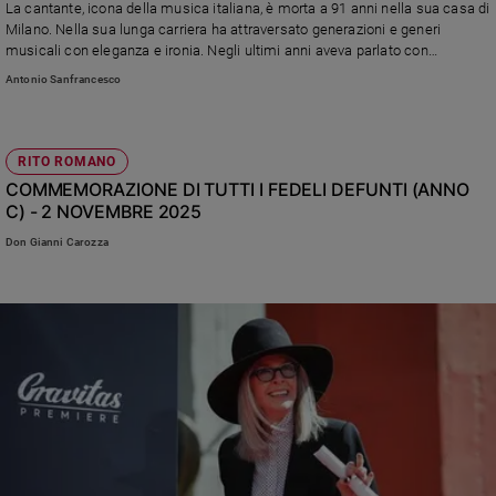
La cantante, icona della musica italiana, è morta a 91 anni nella sua casa di
Policy
Milano. Nella sua lunga carriera ha attraversato generazioni e generi
musicali con eleganza e ironia. Negli ultimi anni aveva parlato con
profondità della fede, del Mistero e di quel passaggio che chiamava “la
Chi
Antonio Sanfrancesco
musona”, affrontando la morte con una serenità che nasceva dalla fiducia e
dalla fede
siamo
RITO ROMANO
Contatti
COMMEMORAZIONE DI TUTTI I FEDELI DEFUNTI (ANNO
C) - 2 NOVEMBRE 2025
Pubblicità
Don Gianni Carozza
Registrati
Redazione
Social