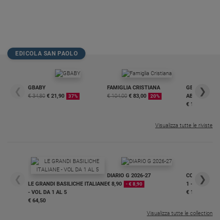
EDICOLA SAN PAOLO
GBABY
FAMIGLIA CRISTIANA
GBABY DIGITA
❮
❯
€ 34,80
€ 21,90
€ 104,00
€ 83,00
ABBONAMEN
37%
20%
€ 16,99
Visualizza tutte le riviste
DIARIO G 2026-27
COLLANA ARS
❮
❯
LE GRANDI BASILICHE ITALIANE
€ 8,90
1 - 2
- € 8,90
- VOL DA 1 AL 5
€ 18,50
€ 64,50
Visualizza tutte le collection