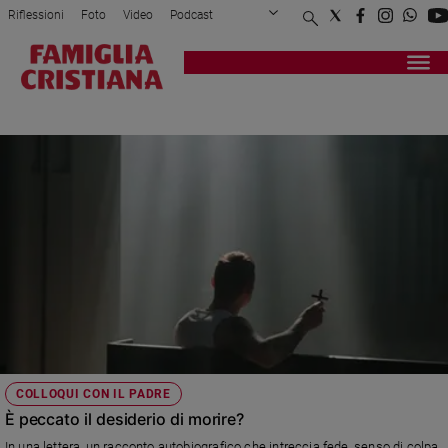
Riflessioni
Foto
Video
Podcast
Privacy Policy
Chi siamo
Contatti
Pubblicità
Attualità
Registrati
Redazione
Italia
MORTE
Cronaca
Politica
Mondo
Economia
Legalità
e
giustizia
Sport
Interviste
Papa
COLLOQUI CON IL PADRE
Papa
È peccato il desiderio di morire?
In una lettera, un racconto autobiografico che intreccia fede, senso di colpa