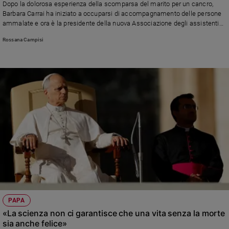
Dopo la dolorosa esperienza della scomparsa del marito per un cancro,
Ambiente
Barbara Carrai ha iniziato a occuparsi di accompagnamento delle persone
e
ammalate e ora è la presidente della nuova Associazione degli assistenti
Creato
spirituali nella cura. Perché dare un senso al lutto genera nuova vita
Rossana Campisi
Volontariato
Diritti
Aziende
di
valore
Caso
della
settimana
Migranti
Diversità
e
inclusione
Costume
PAPA
Cultura
«La scienza non ci garantisce che una vita senza la morte
e
sia anche felice»
spettacoli