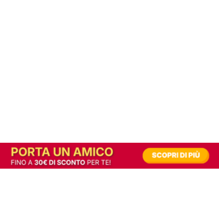
In alternativa, prova la versione digitale!
|
Abbonati
Contribuisci a mantenere questo sito gratuito
Riusciamo a fornire informazione gratuita grazie alla pubblicità erogata dai nostri
partner.
Accettando i consensi richiesti permetti ai nostri partner di creare un'esperienza