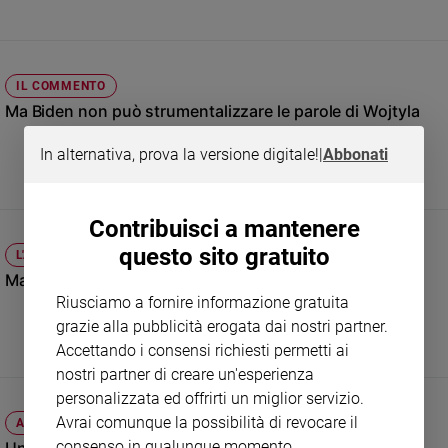
Sanremo
2026
Cinema,
IL COMMENTO
Tv
Ma Biden non può strumentalizzare le parole di Wojtyla
e
streaming
In alternativa, prova la versione digitale!
|
Abbonati
Libri
Musica
Arte
Contribuisci a mantenere
questo sito gratuito
L'ANALISI
Famiglia
ed
Maria, madre di tutti e non icona guerriera
educazione
Riusciamo a fornire informazione gratuita
grazie alla pubblicità erogata dai nostri partner.
Genitori
e
Accettando i consensi richiesti permetti ai
figli
nostri partner di creare un'esperienza
Nonni
personalizzata ed offrirti un miglior servizio.
Coppia
Avrai comunque la possibilità di revocare il
ATTUALITÀ
consenso in qualunque momento.
Scuola