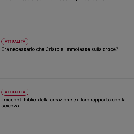
Chiesa
Chiesa
Fede
e
spiritualità
ATTUALITÀ
Santi
Era necessario che Cristo si immolasse sulla croce?
Devozione
e
fede
Parola
del
giorno
Santo
ATTUALITÀ
del
I racconti biblici della creazione e il loro rapporto con la
giorno
scienza
Società
e
valori