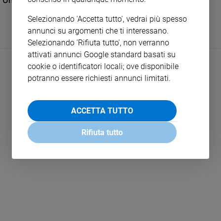
Una contraddizione nelle parole del patriarca Kirill
e
Selezionando 'Accetta tutto', vedrai più spesso
giovani
annunci su argomenti che ti interessano.
Adolescenza
Selezionando 'Rifiuta tutto', non verranno
Bioetica
attivati annunci Google standard basati su
cookie o identificatori locali; ove disponibile
potranno essere richiesti annunci limitati.
Vai
ACCETTA TUTTO
Riflessioni
Rifiuta tutto
LEGGI ALTRO
Foto
Video
Podcast
Privacy