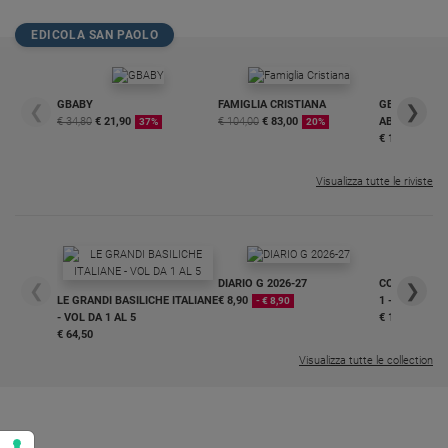
Policy
EDICOLA SAN PAOLO
Chi
GBABY
FAMIGLIA CRISTIANA
GBABY DIGITA
siamo
❮
❯
€ 34,80
€ 21,90
€ 104,00
€ 83,00
ABBONAMEN
37%
20%
€ 16,99
Contatti
Visualizza tutte le riviste
Pubblicità
Registrati
DIARIO G 2026-27
COLLANA ARS
❮
❯
LE GRANDI BASILICHE ITALIANE
€ 8,90
1 - 2
- € 8,90
Redazione
- VOL DA 1 AL 5
€ 18,50
€ 64,50
Visualizza tutte le collection
Social