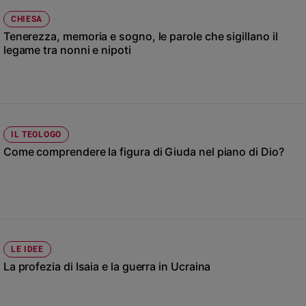
Ambiente
CHIESA
e
Tenerezza, memoria e sogno, le parole che sigillano il
Creato
legame tra nonni e nipoti
Volontariato
Diritti
Aziende
di
valore
IL TEOLOGO
Caso
Come comprendere la figura di Giuda nel piano di Dio?
della
settimana
Migranti
Diversità
e
inclusione
Costume
LE IDEE
La profezia di Isaia e la guerra in Ucraina
Cultura
e
spettacoli