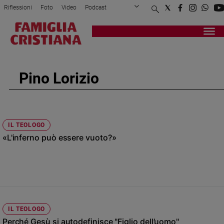
Riflessioni
Foto
Video
Podcast
Privacy Policy
Chi siamo
Contatti
Pubblicità
Attualità
Registrati
Redazione
Italia
Cronaca
Pino Lorizio
Politica
Mondo
Economia
Legalità
IL TEOLOGO
e
«L'inferno può essere vuoto?»
giustizia
Sport
Interviste
Papa
Papa
IL TEOLOGO
Perché Gesù si autodefinisce "Figlio dell’uomo"