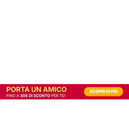
In alternativa, prova la versione digitale!
|
Abbonati
Contribuisci a mantenere questo sito gratuito
Riusciamo a fornire informazione gratuita grazie alla pubblicità erogata dai nostri
partner.
Accettando i consensi richiesti permetti ai nostri partner di creare un'esperienza