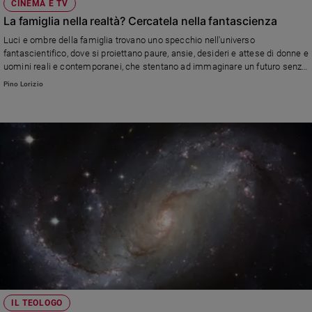
CINEMA E TV
La famiglia nella realtà? Cercatela nella fantascienza
Luci e ombre della famiglia trovano uno specchio nell'universo
fantascientifico, dove si proiettano paure, ansie, desideri e attese di donne e
uomini reali e contemporanei, che stentano ad immaginare un futuro senza
famiglia e a ricondurre a questa fondamentale esperienza i loro sogni
Pino Lorizio
IL TEOLOGO