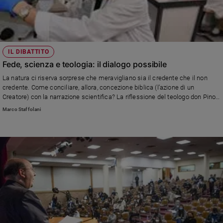
e
giovani
Adolescenza
Bioetica
IL DIBATTITO
Fede, scienza e teologia: il dialogo possibile
La natura ci riserva sorprese che meravigliano sia il credente che il non
Vai
credente. Come conciliare, allora, concezione biblica (l’azione di un
Creatore) con la narrazione scientifica? La riflessione del teologo don Pino
Lorizio, della Pontificia Università Lateranense
Marco Staffolani
Riflessioni
Foto
Video
Podcast
Privacy