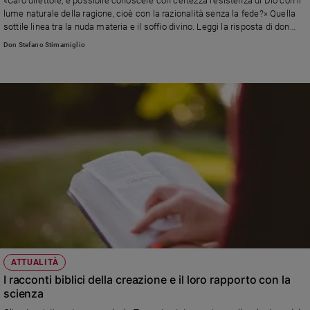
«Caro direttore, è possibile conoscere con certezza l’esistenza di Dio con il
Ambiente
lume naturale della ragione, cioè con la razionalità senza la fede?» Quella
e
sottile linea tra la nuda materia e il soffio divino. Leggi la risposta di don
Creato
Stefano Stimamiglio, direttore di Famiglia Cristiana
Don Stefano Stimamiglio
Volontariato
Diritti
Aziende
di
valore
Caso
della
settimana
Migranti
Diversità
e
inclusione
Costume
ATTUALITÀ
I racconti biblici della creazione e il loro rapporto con la
Cultura
scienza
e
spettacoli