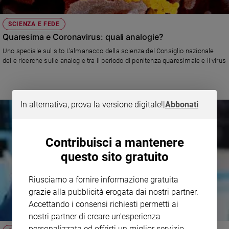
SCIENZA E FEDE
Quaresima e Coronavirus: quali analogie?
Uno speciale sul sito L'almanacco della scienza del Consiglio nazionale
delle ricerche sulle analogie tra il periodo di penitenza quaresimale e il virus
In alternativa, prova la versione digitale!
|
Abbonati
Contribuisci a mantenere
questo sito gratuito
Riusciamo a fornire informazione gratuita
grazie alla pubblicità erogata dai nostri partner.
Accettando i consensi richiesti permetti ai
nostri partner di creare un'esperienza
personalizzata ed offrirti un miglior servizio.