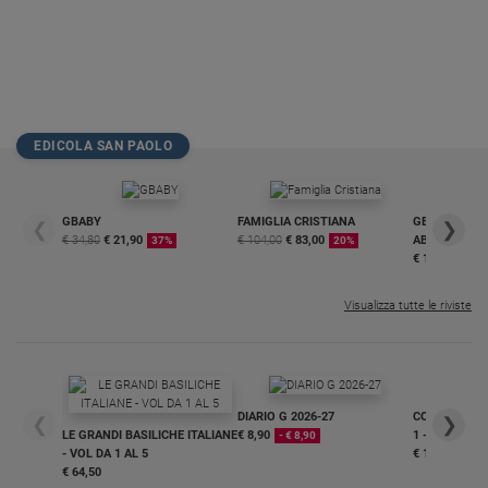
EDICOLA SAN PAOLO
GBABY
FAMIGLIA CRISTIANA
GBABY DIGITA
❮
❯
€ 34,80
€ 21,90
€ 104,00
€ 83,00
ABBONAMEN
37%
20%
€ 16,99
Visualizza tutte le riviste
DIARIO G 2026-27
COLLANA ARS
❮
❯
LE GRANDI BASILICHE ITALIANE
€ 8,90
1 - 2
- € 8,90
- VOL DA 1 AL 5
€ 18,50
€ 64,50