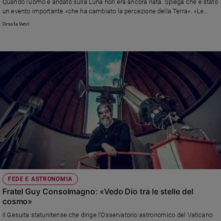
Quando l'uomo è andato sulla Luna non era ancora nata. Spiega che è stato
un evento importante «che ha cambiato la percezione della Terra». «Le
donne» dice «sono ancira discriminate in ambito scientifico»
Orsola Vetri
FEDE E ASTRONOMIA
Fratel Guy Consolmagno: «Vedo Dio tra le stelle del
cosmo»
Il Gesuita statunitense che dirige l’Osservatorio astronomico del Vaticano