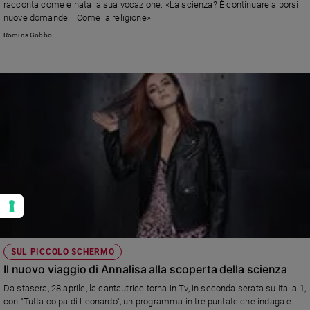
racconta come è nata la sua vocazione. «La scienza? È continuare a porsi
nuove domande... Come la religione»
Romina Gobbo
SUL PICCOLO SCHERMO
Il nuovo viaggio di Annalisa alla scoperta della scienza
Da stasera, 28 aprile, la cantautrice torna in Tv, in seconda serata su Italia 1,
con "Tutta colpa di Leonardo", un programma in tre puntate che indaga e