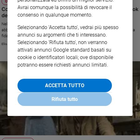
OPINIONI
Avrai comunque la possibilità di revocare il
Coronavirus, la rivincita della scienza. Il post su Facebook
consenso in qualunque momento.
della casalinga di Voghera non ci interessa più
Nel caos che sta causando, il Covid-19 ci sta almeno guarendo da un
Selezionando 'Accetta tutto', vedrai più spesso
abbaglio collettivo: davanti a un pericolo concreto abbiamo ricominciato a
annunci su argomenti che ti interessano.
fidarci di chi ha studiato a fondo le cose
Selezionando 'Rifiuta tutto', non verranno
Elisa Chiari
attivati annunci Google standard basati su
cookie o identificatori locali; ove disponibile
potranno essere richiesti annunci limitati.
ACCETTA TUTTO
Rifiuta tutto