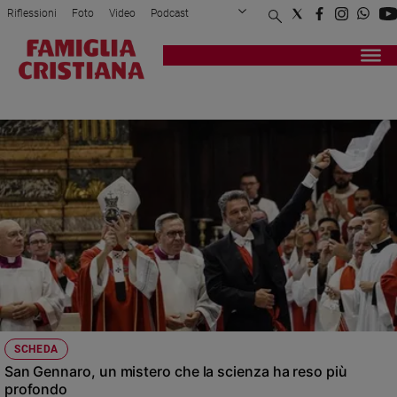
Riflessioni
Foto
Video
Podcast
Privacy Policy
Chi siamo
Contatti
Pubblicità
Attualità
Registrati
Redazione
Italia
SCIENZA
Cronaca
Politica
Mondo
Economia
Legalità
e
giustizia
Sport
Interviste
Papa
SCHEDA
Papa
San Gennaro, un mistero che la scienza ha reso più
profondo