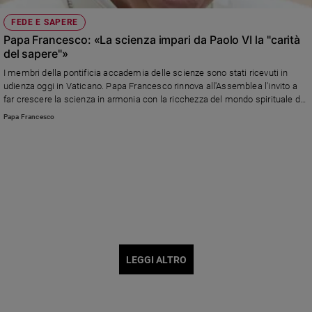
FEDE E SAPERE
Papa Francesco: «La scienza impari da Paolo VI la "carità
del sapere"»
I membri della pontificia accademia delle scienze sono stati ricevuti in
udienza oggi in Vaticano. Papa Francesco rinnova all'Assemblea l'invito a
far crescere la scienza in armonia con la ricchezza del mondo spirituale dei
popoli e la luce della trascendenza divina e combattere i molti rischi globali
Papa Francesco
che minacciano la natura e la sicurezza del mondo. Il discorso in forma
integrale
LEGGI ALTRO