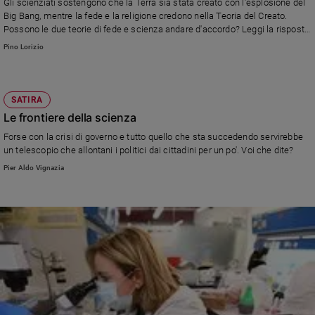
Gli scienziati sostengono che la Terra sia stata creato con l'esplosione del
Big Bang, mentre la fede e la religione credono nella Teoria del Creato.
Sanremo
Possono le due teorie di fede e scienza andare d'accordo? Leggi la risposto
2026
del Teologo
Pino Lorizio
Cinema,
Tv
e
streaming
SATIRA
Libri
Le frontiere della scienza
Musica
Forse con la crisi di governo e tutto quello che sta succedendo servirebbe
un telescopio che allontani i politici dai cittadini per un po'. Voi che dite?
Arte
Pier Aldo Vignazia
Famiglia
ed
educazione
Genitori
e
figli
Nonni
Coppia
Scuola