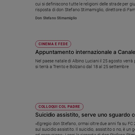
cui si definiscono tutte le religioni delle strade per
Ambiente
risposta di don Stefano Stimamiglio, direttore di Fam
e
Creato
Don Stefano Stimamiglio
Volontariato
Diritti
Aziende
CINEMA E FEDE
di
Appuntamento internazionale a Canale d'A
valore
Nel paese natale di Albino Luciani il 25 agosto verrà presentata la pross
Caso
si terrà a Trento e Bolzano dal 18 al 25 settembre
della
settimana
Migranti
Diversità
e
inclusione
COLLOQUI COL PADRE
Costume
Suicidio assistito, serve uno sguardo
Cultura
«Egregio don Stefano, ormai oltre due anni fa su FC 
e
sul suicidio assistito. Il suicidio, assistito o no, 
spettacoli
ed esecuzione» Leggi la risposta di don Stefano Stima