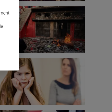
omenti
le