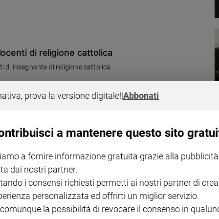
centi di religione cattolica
i di insegnante di religione cattolica
nativa, prova la versione digitale!
|
Abbonati
ontribuisci a mantenere questo sito gratui
rovinare una famiglia
iamo a fornire informazione gratuita grazie alla pubblicità
 Scrivo perché il padre di mio figlio è completamente traviato da
ta dai nostri partner.
una formazione rigorosa cattolica, si è trasformato in un
tando i consensi richiesti permetti ai nostri partner di crea
alse on line, parte per fantomatici ritiri, purtroppo frequenti, e
perienza personalizzata ed offrirti un miglior servizio.
 comunque la possibilità di revocare il consenso in qualu