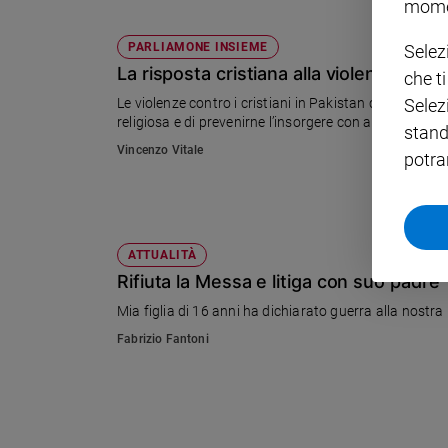
mome
Policy
PARLIAMONE INSIEME
Selez
La risposta cristiana alla violenza relig
che t
Chi
Selez
Le violenze contro i cristiani in Pakistan ci chiedono 
siamo
religiosa e di prevenirne l’insorgere con atteggiament
stand
Vincenzo Vitale
potra
Contatti
Pubblicità
ATTUALITÀ
Registrati
Rifiuta la Messa e litiga con suo padre
Mia figlia di 16 anni ha dichiarato guerra alla nostra 
Redazione
Fabrizio Fantoni
Social