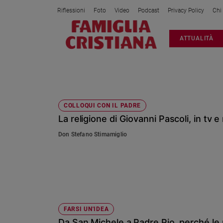
Riflessioni
Foto
Video
Podcast
Privacy Policy
Chi
Attualità
ATTUALITÀ
Italia
Cronaca
Politica
RELIGIONE
Mondo
Economia
COLLOQUI CON IL PADRE
La religione di Giovanni Pascoli, in tv e 
Legalità
e
Don Stefano Stimamiglio
giustizia
Sport
Interviste
Papa
Papa
FARSI UN'IDEA
Da San Michele a Padre Pio, perché le m