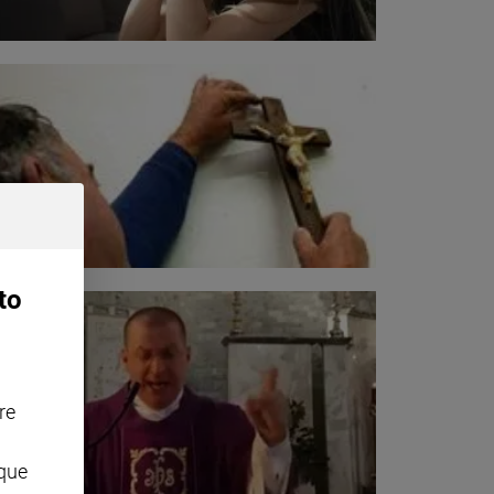
to
re
nque