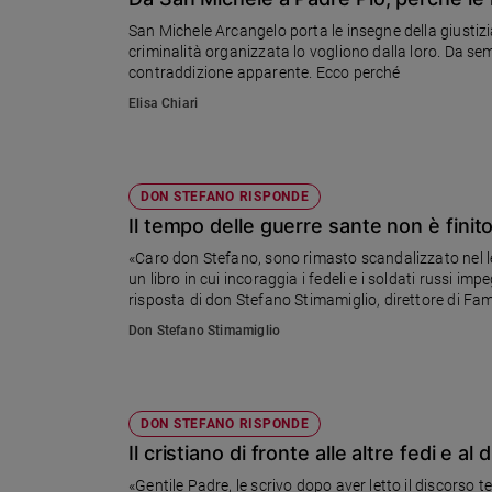
Chiesa
San Michele Arcangelo porta le insegne della giustizia, 
Chiesa
criminalità organizzata lo vogliono dalla loro. Da sem
contraddizione apparente. Ecco perché
Fede
Elisa Chiari
e
spiritualità
Santi
Devozione
DON STEFANO RISPONDE
e
Il tempo delle guerre sante non è finit
fede
«Caro don Stefano, sono rimasto scandalizzato nel leg
Parola
un libro in cui incoraggia i fedeli e i soldati russi im
del
risposta di don Stefano Stimamiglio, direttore di Fam
giorno
Don Stefano Stimamiglio
Santo
del
giorno
DON STEFANO RISPONDE
Società
Il cristiano di fronte alle altre fedi e al
e
valori
«Gentile Padre, le scrivo dopo aver letto il discorso 