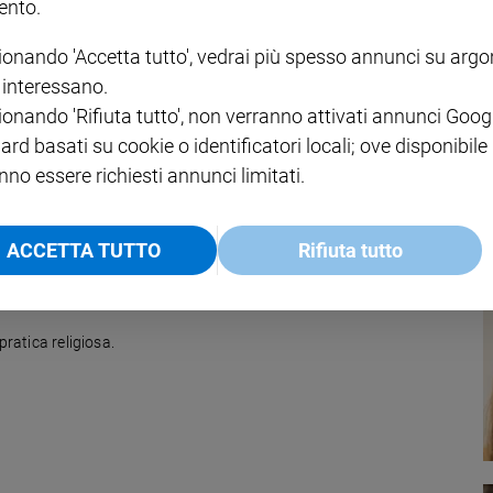
nto.
ionando 'Accetta tutto', vedrai più spesso annunci su arg
iosa
i interessano.
ionando 'Rifiuta tutto', non verranno attivati annunci Goog
di riflettere sui meccanismi che stanno alla base dell’intolleranza
i evangelici
ard basati su cookie o identificatori locali; ove disponibile
nno essere richiesti annunci limitati.
ACCETTA TUTTO
Rifiuta tutto
pratica religiosa.