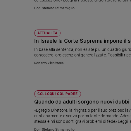
Sanremo
Don Stefano Stimamiglio
2026
Cinema,
Tv
ATTUALITÀ
e
In Israele la Corte Suprema impone il se
streaming
Libri
In base alla sentenza, non esiste più un quadro giuri
concedere loro esenzioni generalizzate. Possibili rip
Musica
Arte
Roberto Zichittella
Famiglia
ed
educazione
COLLOQUI COL PADRE
Genitori
Quando da adulti sorgono nuovi dubbi
e
figli
«Egregio Direttore, la ringrazio per il suo prezioso l
Nonni
cristianamente e senza pormi tante domande. Adesso
stessa e mi sono sorti gravi problemi di fede» Leggi l
Coppia
Don Stefano Stimamiglio
Scuola