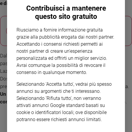
e di intenti è un fatto straordinario
», precisa.
Contribuisci a mantenere
questo sito gratuito
Sergio Mattarella, la forza tranquilla
Riusciamo a fornire informazione gratuita
che custodisce l’unità della
Repubblica
grazie alla pubblicità erogata dai nostri partner.
Accettando i consensi richiesti permetti ai
nostri partner di creare un'esperienza
Dal più anziano, De Gasperi, al più giovane, Aldo Moro,
personalizzata ed offrirti un miglior servizio.
passando per Igino Giordani, Giorgio La Pira, Giuseppe
Avrai comunque la possibilità di revocare il
Lazzati, Enrico Medi, Benigno Zaccagnini e Giuseppe
consenso in qualunque momento.
Dossetti, il testo di Accattoli e Flocchini sottolinea «la
Selezionando 'Accetta tutto', vedrai più spesso
preparazione storica a un ruolo pubblico della fede cristiana.
annunci su argomenti che ti interessano.
Un patrimonio che è ancora vivo, basti pensare a figure
Selezionando 'Rifiuta tutto', non verranno
come Sergio Mattarella o Romano Prodi
, per citarne due».
attivati annunci Google standard basati su
cookie o identificatori locali; ove disponibile
potranno essere richiesti annunci limitati.