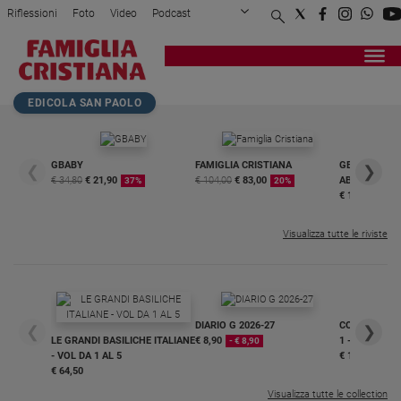
Riflessioni
Foto
Video
Podcast
Privacy Policy
Chi siamo
Contatti
Pubblicità
Attualità
Registrati
Redazione
Italia
Home page
>
Attualità
>
Italia
>
Quegli otto santi che co...
EDICOLA SAN PAOLO
Cronaca
Politica
Mondo
GBABY
FAMIGLIA CRISTIANA
GBABY DIGITA
❮
❯
€ 34,80
€ 21,90
€ 104,00
€ 83,00
ABBONAMEN
37%
20%
Economia
€ 16,99
Legalità
e
Visualizza tutte le riviste
giustizia
Sport
Interviste
DIARIO G 2026-27
COLLANA ARS
❮
❯
Papa
LE GRANDI BASILICHE ITALIANE
€ 8,90
1 - 2
- € 8,90
- VOL DA 1 AL 5
€ 18,50
Papa
€ 64,50
Visualizza tutte le collection