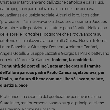
Cristiana in tanti venivano dall’Azione cattolica e dalla Fuci,
e
dall’impegno in parrocchia e da una fede che cercava
giovani
eguaglianza e giustizia sociale. Alcuni di loro, i cosiddetti
Adolescenza
“professorini”, si ritrovavano a discutere assieme a Jacques
Bioetica
Maritain e sulle posizioni del futuro papa Montini. Nella casa
delle sorelle Portoghesi, cognome che si trova ancora sul
citofono della palazzina accanto alla Chiesa Nuova di Roma,
Vai
Laura Bianchini e Giuseppe Dossetti, Amintore Fanfani,
Angela Gotelli, Giuseppe Lazzati e Giorgio La Pira dibattevano
Riflessioni
con Aldo Moro e De Gasperi.
Insieme, la cosiddetta
“comunità del porcellino”, nata anche grazie il tramite
Foto
dell’allora parroco padre Paolo Caresana, elaborava, per
l’Italia, un futuro di bene comune, libertà, lavoro, salute,
Video
giustizia, pace
.
Podcast
Praticando una «santità del quotidiano» pensavano a uno
Stato laico, ma fortemente basato su quei principi etici che
Privacy
esaltavano la comune umanità.