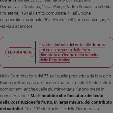
Democrazia Cristiana, 115 al Psiup (Partito Socialista di Unità
Sanremo
2026
Proletaria), 104 al Partito comunista, 41 all’Unione
Cinema,
democratica nazionale, 30 al Fronte dell’Uomo qualunque, e
Tv
via via a scendere.
e
streaming
Libri
Il volto simbolo del voto alle donne:
Musica
chi era la ragazza della foto
Arte
diventata un’icona della nascita
della Repubblica
Famiglia
ed
educazione
Nella Commissione dei 75, poi, quella presieduta da Meuccio
Genitori
Ruini con il compito di stendere materialmente il testo, tutte le
e
componenti, anche quelle più minoritarie, furono prese in
figli
considerazione.
Ma è indubbio che l’ossatura del testo
Nonni
della Costituzione fu frutto, in larga misura, del contributo
Coppia
dei cattolici
. Tra i 207 eletti nelle file della Democrazia
Scuola