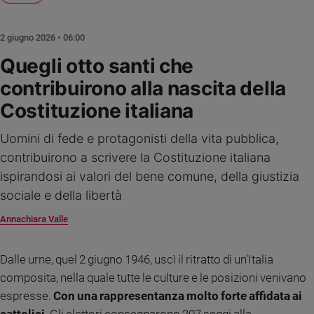
Ambiente
e
2 giugno 2026 • 06:00
Creato
Volontariato
Quegli otto santi che
Diritti
contribuirono alla nascita della
Aziende
Costituzione italiana
di
valore
Uomini di fede e protagonisti della vita pubblica,
Caso
contribuirono a scrivere la Costituzione italiana
della
settimana
ispirandosi ai valori del bene comune, della giustizia
Migranti
sociale e della libertà
Diversità
Annachiara Valle
e
inclusione
Costume
Dalle urne, quel 2 giugno 1946, uscì il ritratto di un’Italia
composita, nella quale tutte le culture e le posizioni venivano
Cultura
espresse.
Con una rappresentanza molto forte affidata ai
e
spettacoli
cattolici
. Gli elettori consegnarono 207 seggi alla