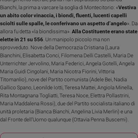
e
Bianchi, la prima a varcare la soglia di Montecitorio: «
Vestiva
giovani
un abito color vinaccia, i biondi, fluenti, lucenti capelli
Adolescenza
sciolti sulle spalle, le conferivano un aspetto d’angelo
». Da
Bioetica
allora fu detta «la biondissima».
Alla Costituente erano state
elette in 21 su 556
. Un manipolo piccolo ma non
sprovveduto. Nove della Democrazia Cristiana (Laura
Vai
Bianchini, Elisabetta Conci, Filomena Delli Castelli, Maria De
Unterrichter Jervolino, Maria Federici, Angela Gotelli, Angela
Maria Guidi Cingolani, Maria Nicotra Fiorini, Vittoria
Riflessioni
Titomanlio), nove del Partito comunista (Adele Bei, Nadia
Gallico Spano, Leonilde Iotti, Teresa Mattei, Angiola Minella,
Foto
Rita Montagnana Togliatti, Teresa Noce, Elettra Pollastrini,
Maria Maddalena Rossi), due del Partito socialista italiano di
Video
unità proletaria (Bianca Bianchi, Angelina Livia Merlin) e una
dal Fronte dell’Uomo qualunque (Ottavia Penna Buscemi).
Podcast
Privacy