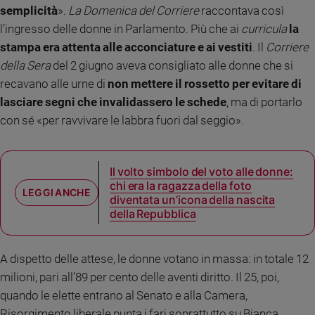
semplicità
».
La Domenica del Corriere
raccontava così
Sanremo
l’ingresso delle donne in Parlamento. Più che ai
curricula
la
2026
stampa era attenta alle acconciature e ai vestiti
. Il
Corriere
Cinema,
della Sera
del 2 giugno aveva consigliato alle donne che si
Tv
e
recavano alle urne di
non mettere il rossetto per evitare di
streaming
lasciare segni che invalidassero le schede
, ma di portarlo
Libri
con sé «per ravvivare le labbra fuori dal seggio».
Musica
Arte
Il volto simbolo del voto alle donne:
Famiglia
chi era la ragazza della foto
ed
diventata un’icona della nascita
educazione
della Repubblica
Genitori
e
A dispetto delle attese, le donne votano in massa: in totale 12
figli
milioni, pari all’89 per cento delle aventi diritto. Il 25, poi,
Nonni
quando le elette entrano al Senato e alla Camera,
Coppia
Risorgimento liberale punta i fari soprattutto su Bianca
Scuola