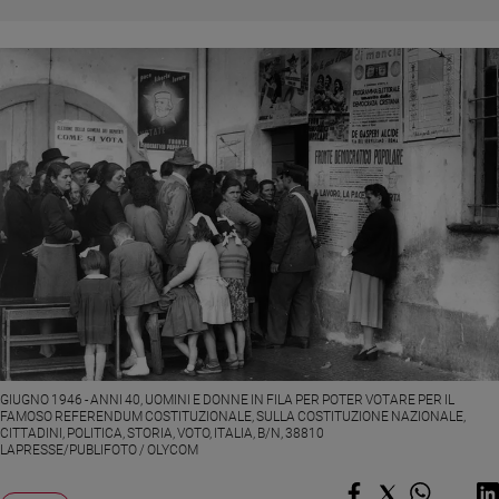
Chiesa
Chiesa
Fede
e
spiritualità
Santi
Devozione
e
fede
Parola
del
giorno
Santo
del
giorno
GIUGNO 1946 - ANNI 40, UOMINI E DONNE IN FILA PER POTER VOTARE PER IL
FAMOSO REFERENDUM COSTITUZIONALE, SULLA COSTITUZIONE NAZIONALE,
CITTADINI, POLITICA, STORIA, VOTO, ITALIA, B/N, 38810
Società
LAPRESSE/PUBLIFOTO / OLYCOM
e
valori