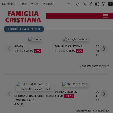
Riflessioni
Foto
Video
Podcast
Privacy Policy
Chi siamo
Contatti
Pubblicità
Attualità
Registrati
Redazione
Italia
Home page
>
Attualità
>
Italia
>
Le madri della Costituzi...
EDICOLA SAN PAOLO
Cronaca
Politica
Mondo
GBABY
FAMIGLIA CRISTIANA
GBABY DIGITA
❮
❯
€ 34,80
€ 21,90
€ 104,00
€ 83,00
ABBONAMEN
37%
20%
Economia
€ 16,99
Legalità
e
Visualizza tutte le riviste
giustizia
Sport
Interviste
DIARIO G 2026-27
COLLANA ARS
❮
❯
Papa
LE GRANDI BASILICHE ITALIANE
€ 8,90
1 - 2
- € 8,90
- VOL DA 1 AL 5
€ 18,50
Papa
€ 64,50
Visualizza tutte le collection