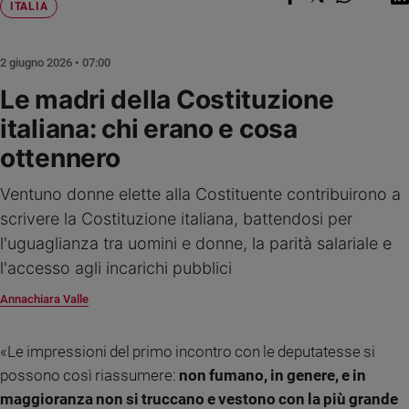
ITALIA
Ambiente
e
Creato
2 giugno 2026 • 07:00
Volontariato
Le madri della Costituzione
Diritti
italiana: chi erano e cosa
Aziende
di
ottennero
valore
Caso
Ventuno donne elette alla Costituente contribuirono a
della
scrivere la Costituzione italiana, battendosi per
settimana
l'uguaglianza tra uomini e donne, la parità salariale e
Migranti
l'accesso agli incarichi pubblici
Diversità
e
Annachiara Valle
inclusione
Costume
«Le impressioni del primo incontro con le deputatesse si
Cultura
possono così riassumere:
non fumano, in genere, e in
e
maggioranza non si truccano e vestono con la più grande
spettacoli