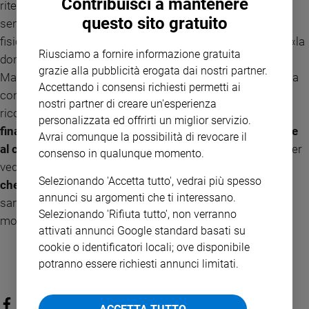
Contribuisci a mantenere
ritenevano le donne inadatte perché in loro «prevale il
questo sito gratuito
sentimento al raziocinio», hanno problemi di «resistenza
fisica» e un «complesso anatomo-fisiologico» per il quale «la
Riusciamo a fornire informazione gratuita
donna non può giudicare». Sono soprattutto la comunista
grazie alla pubblicità erogata dai nostri partner.
Maria Maddalena Rossi e la democristiana Maria Federici a
Accettando i consensi richiesti permetti ai
contrastare questa impostazione, anche se ci vorrà poi il
nostri partner di creare un'esperienza
ricorso, nel 1958, di Rosanna Oliva De Conciliis
perché
personalizzata ed offrirti un miglior servizio.
finalmente, nel 1963, le donne possano essere ammesse
Avrai comunque la possibilità di revocare il
al concorso di magistratura
. Toccherà aspettare il 1976 per
consenso in qualunque momento.
vedere la prima donna, Tina Anselmi, diventare ministro.
E
Selezionando 'Accetta tutto', vedrai più spesso
che ministro!
Grazie alla sua riforma che istituì il Servizio
annunci su argomenti che ti interessano.
sanitario nazionale l’Italia è divenuto il secondo Paese al
Selezionando 'Rifiuta tutto', non verranno
mondo per aspettativa di vita.
attivati annunci Google standard basati su
cookie o identificatori locali; ove disponibile
potranno essere richiesti annunci limitati.