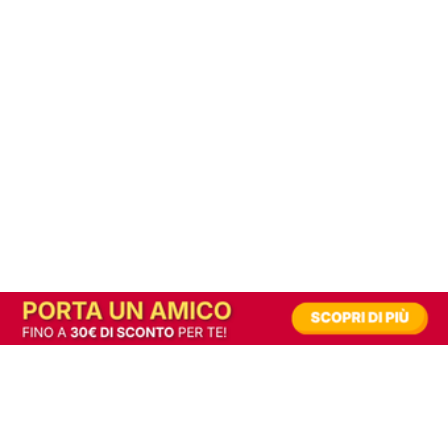
In alternativa, prova la versione digitale!
|
Abbonati
Contribuisci a mantenere questo sito gratuito
Riusciamo a fornire informazione gratuita grazie alla pubblicità erogata dai nostri
partner.
Accettando i consensi richiesti permetti ai nostri partner di creare un'esperienza