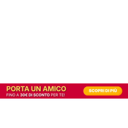
In alternativa, prova la versione digitale!
|
Abbonati
Contribuisci a mantenere questo sito gratuito
Riusciamo a fornire informazione gratuita grazie alla pubblicità erogata dai nostri
partner.
Accettando i consensi richiesti permetti ai nostri partner di creare un'esperienza